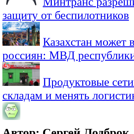
Минтранс разреш
защиту от беспилотников
Казахстан может в
россиян: МВД республик
Продуктовые сети 
складам и менять логисти
Автор: Сергей Лодброк