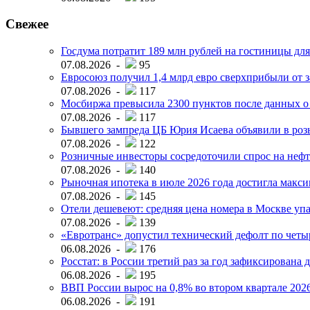
Свежее
Госдума потратит 189 млн рублей на гостиницы дл
07.08.2026 -
95
Евросоюз получил 1,4 млрд евро сверхприбыли от 
07.08.2026 -
117
Мосбиржа превысила 2300 пунктов после данных о
07.08.2026 -
117
Бывшего зампреда ЦБ Юрия Исаева объявили в розы
07.08.2026 -
122
Розничные инвесторы сосредоточили спрос на нефт
07.08.2026 -
140
Рыночная ипотека в июле 2026 года достигла макси
07.08.2026 -
145
Отели дешевеют: средняя цена номера в Москве упал
07.08.2026 -
139
«Евротранс» допустил технический дефолт по чет
06.08.2026 -
176
Росстат: в России третий раз за год зафиксирована 
06.08.2026 -
195
ВВП России вырос на 0,8% во втором квартале 2026
06.08.2026 -
191