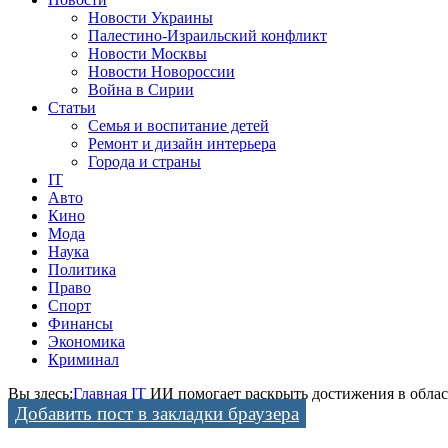
Новости Украины
Палестино-Израильский конфликт
Новости Москвы
Новости Новороссии
Война в Сирии
Статьи
Семья и воспитание детей
Ремонт и дизайн интерьера
Города и страны
IT
Авто
Кино
Мода
Наука
Политика
Право
Спорт
Финансы
Экономика
Криминал
Вы здесь:
Главная
IT
ИИ помогает раскрыть достижения в облас
Добавить пост в закладки браузера