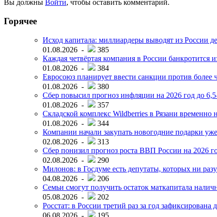
Вы должны
Войти
, чтобы оставить комментарий.
Горячее
Исход капитала: миллиардеры выводят из России д
01.08.2026 -
385
Каждая четвёртая компания в России банкротится и
01.08.2026 -
384
Евросоюз планирует ввести санкции против более ч
01.08.2026 -
380
Сбер повысил прогноз инфляции на 2026 год до 6,
01.08.2026 -
357
Складской комплекс Wildberries в Рязани временно н
01.08.2026 -
344
Компании начали закупать новогодние подарки уже 
02.08.2026 -
313
Сбер понизил прогноз роста ВВП России на 2026 г
02.08.2026 -
290
Милонов: в Госдуме есть депутаты, которых ни разу
04.08.2026 -
206
Семьи смогут получить остаток маткапитала наличн
05.08.2026 -
202
Росстат: в России третий раз за год зафиксирована 
06.08.2026 -
195