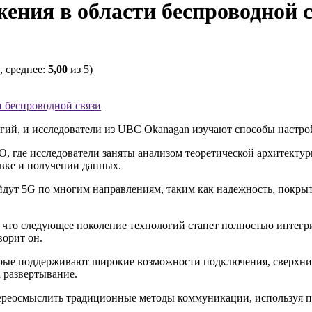
ения в области беспроводной 
, среднее:
5,00
из 5)
и беспроводной связи
ий, и исследователи из UBC Okanagan изучают способы настро
, где исследователи заняты анализом теоретической архитектур
вке и получении данных.
дут 5G по многим направлениям, таким как надежность, покрыт
я, что следующее поколение технологий станет полностью инте
ворит он.
орые поддерживают широкие возможности подключения, сверхниз
 развертывание.
ереосмыслить традиционные методы коммуникации, используя по