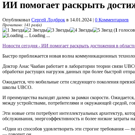
ИИ помогает раскрыть достиж
Опубликовал
Сергей Лодброк
в 14.01.2024
|
0 Комментариев
Прочитано: 141 раз(а)
(
1
голосов
Loading ...
Новости сегодня - ИИ помогает раскрыть достижения в област
Быстро приближается новая волна коммуникационных технолог
Доктор Анас Чаабан работает в лаборатории теории связи UBCO
обработки растущих нагрузок данных при более быстрой отпра
Ожидается, что мобильные сети следующего поколения превзой
школы UBCO.
И преимущества выходят далеко за рамки скорости. Ожидаетс
между устройствами, потребителями и окружающей средой, го
Эти новые сети потребуют интеллектуальных архитектур, кот
обслуживания, энергоэффективность и более низкие затраты на
«Один из способов удовлетворить эти строгие требования — п
— говорит он.