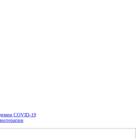
андемии COVID-19
миотерапии