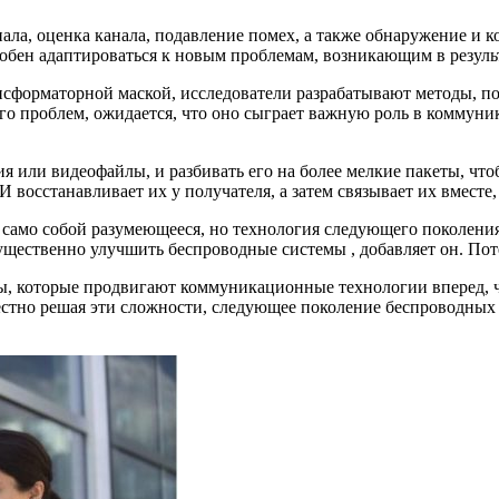
ла, оценка канала, подавление помех, а также обнаружение и к
обен адаптироваться к новым проблемам, возникающим в резуль
сформаторной маской, исследователи разрабатывают методы, п
ного проблем, ожидается, что оно сыграет важную роль в комму
ия или видеофайлы, и разбивать его на более мелкие пакеты, чт
восстанавливает их у получателя, а затем связывает их вместе,
само собой разумеющееся, но технология следующего поколения,
ущественно улучшить беспроводные системы , добавляет он. Пот
ы, которые продвигают коммуникационные технологии вперед, ч
местно решая эти сложности, следующее поколение беспроводны