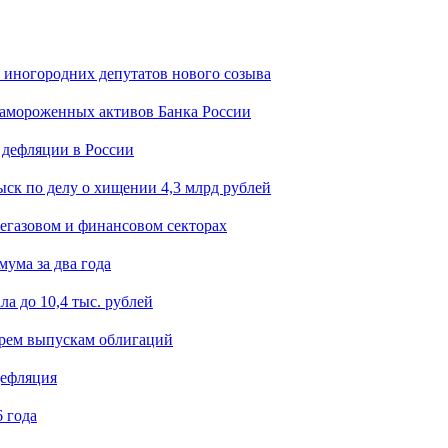
я иногородних депутатов нового созыва
замороженных активов Банка России
 дефляции в России
ск по делу о хищении 4,3 млрд рублей
егазовом и финансовом секторах
мума за два года
а до 10,4 тыс. рублей
ырем выпускам облигаций
дефляция
 года