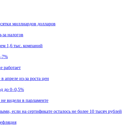
есятки миллиардов долларов
з-за налогов
ем 1,6 тыс. компаний
5–7%
е работает
в апреле из-за роста цен
од до 0–0,5%
 не видели в парламенте
ыми, если на сертификате осталось не более 10 тысяч рублей
дефляция