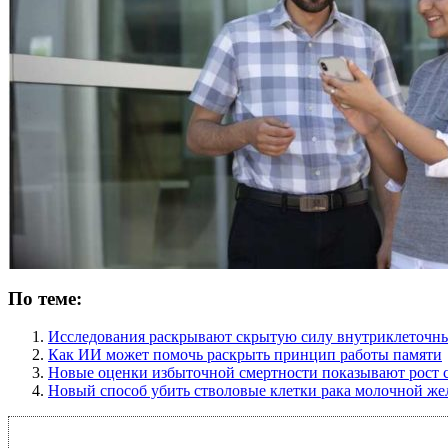
По теме:
Исследования раскрывают скрытую силу внутриклеточны
Как ИИ может помочь раскрыть принцип работы памяти
Новые оценки избыточной смертности показывают рост 
Новый способ убить стволовые клетки рака молочной ж