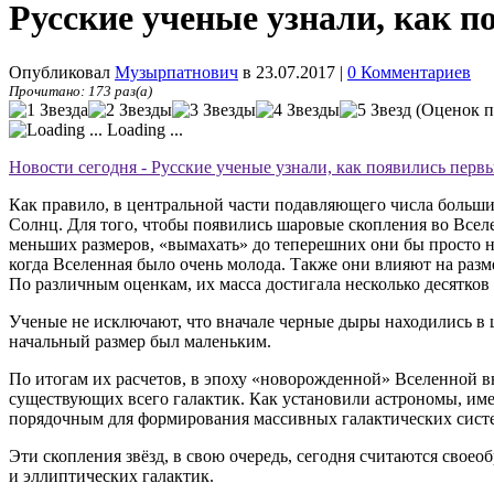
Русские ученые узнали, как 
Опубликовал
Музырпатнович
в 23.07.2017
|
0 Комментариев
Прочитано: 173 раз(а)
(Оценок п
Loading ...
Новости сегодня - Русские ученые узнали, как появились пер
Как правило, в центральной части подавляющего числа больши
Солнц. Для того, чтобы появились шаровые скопления во Всел
меньших размеров, «вымахать» до теперешних они бы просто н
когда Вселенная было очень молода. Также они влияют на раз
По различным оценкам, их масса достигала несколько десятков 
Ученые не исключают, что вначале черные дыры находились в ш
начальный размер был маленьким.
По итогам их расчетов, в эпоху «новорожденной» Вселенной вну
существующих всего галактик. Как установили астрономы, им
порядочным для формирования массивных галактических сист
Эти скопления звёзд, в свою очередь, сегодня считаются сво
и эллиптических галактик.