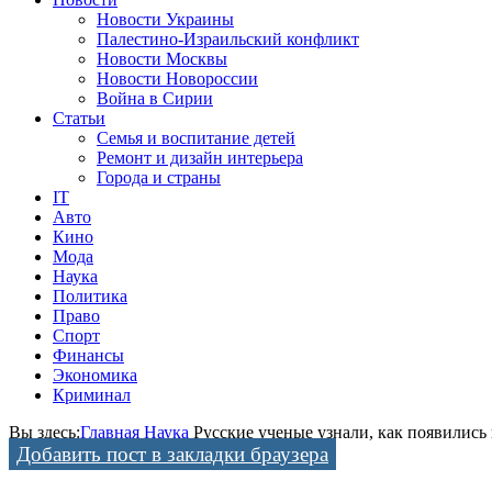
Новости Украины
Палестино-Израильский конфликт
Новости Москвы
Новости Новороссии
Война в Сирии
Статьи
Семья и воспитание детей
Ремонт и дизайн интерьера
Города и страны
IT
Авто
Кино
Мода
Наука
Политика
Право
Спорт
Финансы
Экономика
Криминал
Вы здесь:
Главная
Наука
Русские ученые узнали, как появилис
Добавить пост в закладки браузера