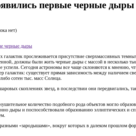
появились первые черные дыры
ока нет)
вые черные дыры
х галактик прослеживается присутствие сверхмассивных темных
енной, должны были жить черные дыры с массой в несколько тыс
е успели. Сегодня астрономы все чаще склоняются к мнению, чт
мер галактик: существует прямая зависимость между наличием с
либо сотен тыс. масс Солнца.
аровых скоплениях звезд, в последствии они передвигались, так
шительное количество подобного рода объектов могло образовать
енно дыры и поспособствовали образованию эллиптических и сп
ем.
еобразными «зародышами», вокруг которых в далеком прошлом фо