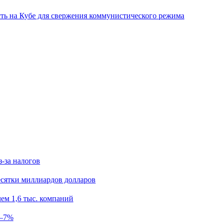
ь на Кубе для свержения коммунистического режима
з-за налогов
есятки миллиардов долларов
ем 1,6 тыс. компаний
5–7%