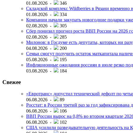
01.08.2026 -
346
Складской комплекс Wildberries в Рязани временно н
01.08.2026 -
334
Компании начали закупать новогодние подарки уже 
02.08.2026 -
305
Сбер понизил прогноз роста ВВП России на 2026 г
02.08.2026 -
285
Милонов: в Госдуме есть депутаты, которых ни разу
04.08.2026 -
200
Семьи смогут получить остаток маткапитала наличн
05.08.2026 -
195
Инфляционные ожидания россиян в июле резко под
03.08.2026 -
184
Свежее
«Евротранс» допустил технический дефолт по чет
06.08.2026 -
89
Росстат: в России третий раз за год зафиксирована 
06.08.2026 -
106
ВВП России вырос на 0,8% во втором квартале 2026
06.08.2026 -
102
США усилили разведывательную деятельность на К