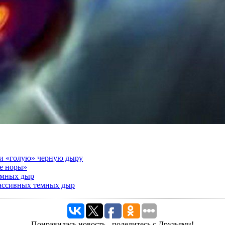
ки «голую» черную дыру
ые норы»
емных дыр
ассивных темных дыр
Понравилась новость - поделитесь с Друзьями!