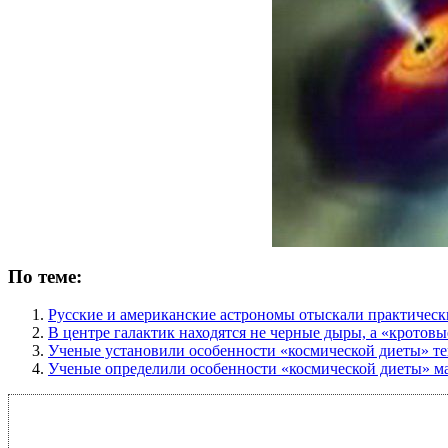
По теме:
Русские и американские астрономы отыскали практичес
В центре галактик находятся не черные дыры, а «кротов
Ученые установили особенности «космической диеты» т
Ученые определили особенности «космической диеты» м