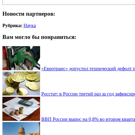
Новости партнеров:
Рубрика:
Наука
Вам могло бы понравиться:
«Евротранс» допустил технический дефолт 
Росстат: в России третий раз за год зафикси
ВВП России вырос на 0,8% во втором кварта