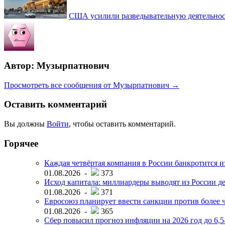
США усилили разведывательную деятельност
Автор: Музырпатнович
Просмотреть все сообщения от Музырпатнович →
Оставить комментарий
Вы должны
Войти
, чтобы оставить комментарий.
Горячее
Каждая четвёртая компания в России банкротится и
01.08.2026 -
373
Исход капитала: миллиардеры выводят из России д
01.08.2026 -
371
Евросоюз планирует ввести санкции против более ч
01.08.2026 -
365
Сбер повысил прогноз инфляции на 2026 год до 6,