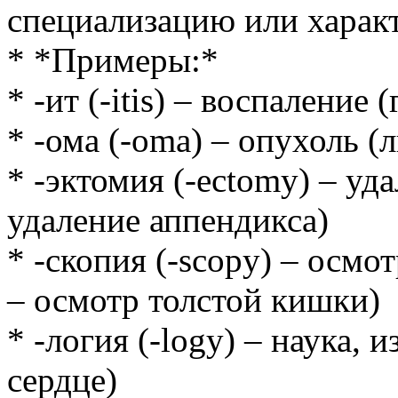
специализацию или характ
* *Примеры:*
* -ит (-itis) – воспаление
* -ома (-oma) – опухоль (
* -эктомия (-ectomy) – уд
удаление аппендикса)
* -скопия (-scopy) – осмо
– осмотр толстой кишки)
* -логия (-logy) – наука, 
сердце)