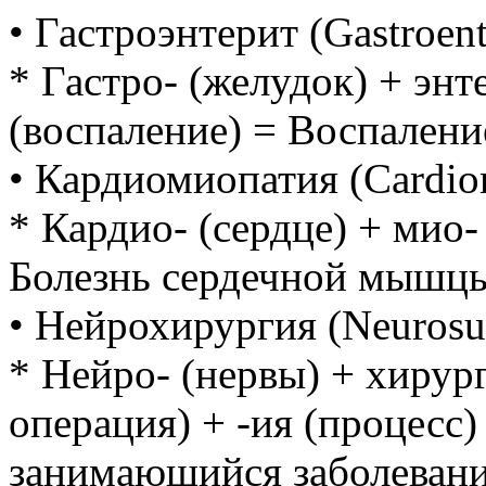
• Гастроэнтерит (Gastroente
* Гастро- (желудок) + энт
(воспаление) = Воспалени
• Кардиомиопатия (Cardio
* Кардио- (сердце) + мио-
Болезнь сердечной мышц
• Нейрохирургия (Neurosu
* Нейро- (нервы) + хирург-
операция) + -ия (процесс)
занимающийся заболевани