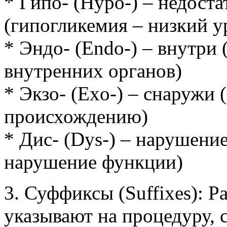
* Гипо- (Hypo-) – недост
(гипогликемия – низкий у
* Эндо- (Endo-) – внутри
внутренних органов)
* Экзо- (Exo-) – снаружи
происхождению)
* Дис- (Dys-) – нарушени
нарушение функции)
3. Суффиксы (Suffixes): Р
указывают на процедуру, с