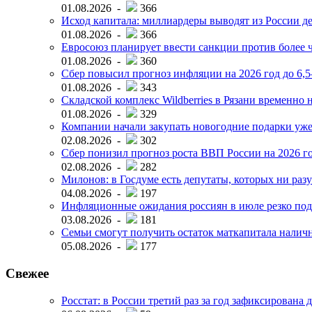
01.08.2026 -
366
Исход капитала: миллиардеры выводят из России д
01.08.2026 -
366
Евросоюз планирует ввести санкции против более ч
01.08.2026 -
360
Сбер повысил прогноз инфляции на 2026 год до 6,
01.08.2026 -
343
Складской комплекс Wildberries в Рязани временно н
01.08.2026 -
329
Компании начали закупать новогодние подарки уже 
02.08.2026 -
302
Сбер понизил прогноз роста ВВП России на 2026 г
02.08.2026 -
282
Милонов: в Госдуме есть депутаты, которых ни разу
04.08.2026 -
197
Инфляционные ожидания россиян в июле резко под
03.08.2026 -
181
Семьи смогут получить остаток маткапитала наличн
05.08.2026 -
177
Свежее
Росстат: в России третий раз за год зафиксирована 