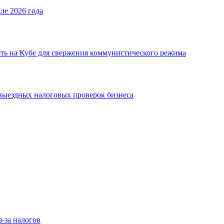
ле 2026 года
ь на Кубе для свержения коммунистического режима
выездных налоговых проверок бизнеса
з-за налогов