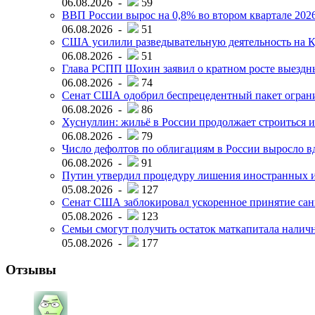
06.08.2026 -
59
ВВП России вырос на 0,8% во втором квартале 2026
06.08.2026 -
51
США усилили разведывательную деятельность на К
06.08.2026 -
51
Глава РСПП Шохин заявил о кратном росте выездн
06.08.2026 -
74
Сенат США одобрил беспрецедентный пакет огран
06.08.2026 -
86
Хуснуллин: жильё в России продолжает строиться и
06.08.2026 -
79
Число дефолтов по облигациям в России выросло вд
06.08.2026 -
91
Путин утвердил процедуру лишения иностранных и
05.08.2026 -
127
Сенат США заблокировал ускоренное принятие сан
05.08.2026 -
123
Семьи смогут получить остаток маткапитала наличн
05.08.2026 -
177
Отзывы