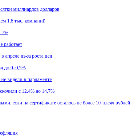
есятки миллиардов долларов
ем 1,6 тыс. компаний
5–7%
е работает
в апреле из-за роста цен
од до 0–0,5%
 не видели в парламенте
скочили с 12,4% до 14,7%
ыми, если на сертификате осталось не более 10 тысяч рублей
дефляция