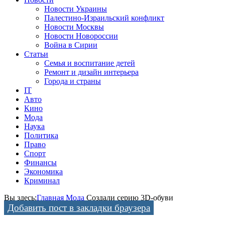
Новости Украины
Палестино-Израильский конфликт
Новости Москвы
Новости Новороссии
Война в Сирии
Статьи
Семья и воспитание детей
Ремонт и дизайн интерьера
Города и страны
IT
Авто
Кино
Мода
Наука
Политика
Право
Спорт
Финансы
Экономика
Криминал
Вы здесь:
Главная
Мода
Создали серию 3D-обуви
Добавить пост в закладки браузера