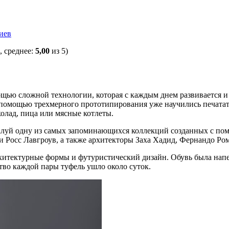
иев
, среднее:
5,00
из 5)
щью сложной технологии, которая с каждым днем развивается и 
помощью трехмерного прототипирования уже научились печатат
олад, пица или мясные котлеты.
жалуй одну из самых запоминающихся коллекций созданных с по
Росс Лавгроув, а также архитекторы Заха Хадид, Фернандо Роме
рхитектурные формы и футуристический дизайн. Обувь была нап
тво каждой пары туфель ушло около суток.