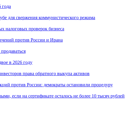
 года
убе для свержения коммунистического режима
ых налоговых проверок бизнеса
ичений против России и Ирана
 продаваться
вое в 2026 году
нвесторов права обратного выкупа активов
кций против России: демократы остановили процедуру
ыми, если на сертификате осталось не более 10 тысяч рублей