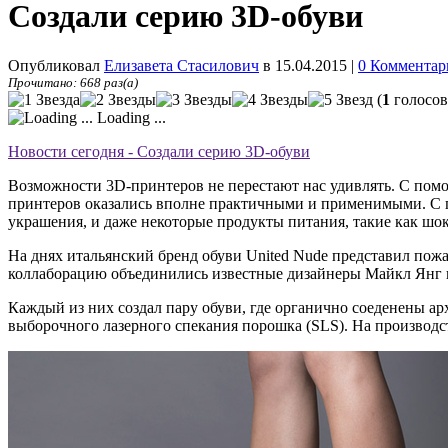
Создали серию 3D-обуви
Опубликовал
Елизавета Стасилович
в 15.04.2015
|
0 Комментар
Прочитано: 668 раз(а)
(
1
голосов
Loading ...
Новости сегодня - Создали серию 3D-обуви
Возможности 3D-принтеров не перестают нас удивлять. С помо
принтеров оказались вполне практичными и применимыми. С 
украшения, и даже некоторые продукты питания, такие как шок
На днях итальянский бренд обуви United Nude представил по
коллаборацию объединились известные дизайнеры Майкл Янг и 
Каждый из них создал пару обуви, где органично соеденены а
выборочного лазерного спекания порошка (SLS). На производс