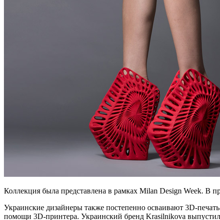
Коллекция была представлена в рамках Milan Design Week. В про
Украинские дизайнеры также постепенно осваивают 3D-печать 
помощи 3D-принтера. Украинский бренд Krasilnikova выпустил