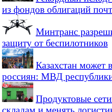
из фондов облигаций почт
Минтранс разреш
защиту от беспилотников
Казахстан может в
россиян: МВД республик
Продуктовые сети 
складам и менять логисти