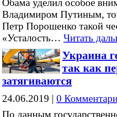
Обама уделил особое вним
Владимиром Путиным, тог
Петр Порошенко такой чес
«Усталость…
Читать даль
Украина го
так как п
затягиваются
24.06.2019
|
0 Комментар
По данным государствен