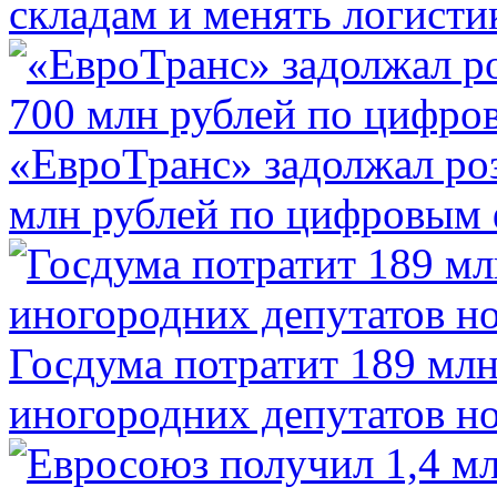
складам и менять логисти
«ЕвроТранс» задолжал ро
млн рублей по цифровым
Госдума потратит 189 млн
иногородних депутатов но