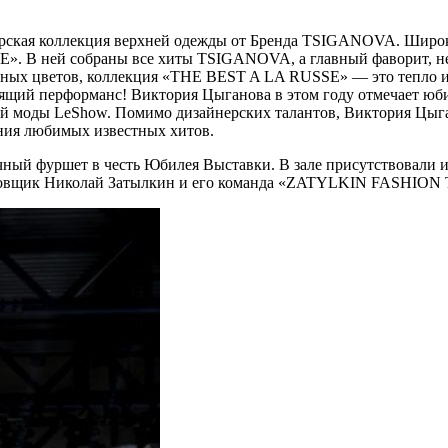
торская коллекция верхней одежды от Бренда TSIGANOVA. Широк
». В ней собраны все хиты TSIGANOVA, а главный фаворит, не
чных цветов, коллекция «THE BEST A LA RUSSE» — это тепло и 
оящий перформанс! Виктория Цыганова в этом году отмечает юбил
 моды LeShow. Помимо дизайнерских талантов, Виктория Цыга
ния любимых известных хитов.
чный фуршет в честь Юбилея Выставки. В зале присутствовали 
ановщик Николай Затылкин и его команда «ZATYLKIN FASHION