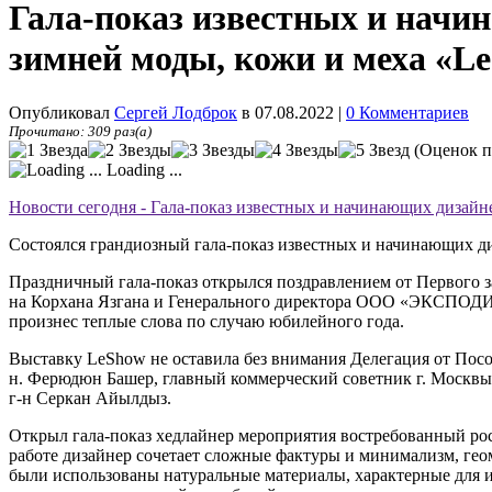
Гала-показ известных и начи
зимней моды, кожи и меха «L
Опубликовал
Сергей Лодброк
в 07.08.2022
|
0 Комментариев
Прочитано: 309 раз(а)
(Оценок п
Loading ...
Новости сегодня - Гала-показ известных и начинающих дизай
Состоялся грандиозный гала-показ известных и начинающих д
Праздничный гала-показ открылся поздравлением от Первого 
на Корхана Язгана и Генерального директора ООО «ЭКСПОДИ
произнес теплые слова по случаю юбилейного года.
Выставку LeShow не оставила без внимания Делегация от Посол
н. Ферюдюн Башер, главный коммерческий советник г. Москвы 
г-н Серкан Айылдыз.
Открыл гала-показ хедлайнер мероприятия востребованный р
работе дизайнер сочетает сложные фактуры и минимализм, ге
были использованы натуральные материалы, характерные для из