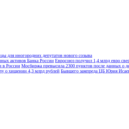
ицы для иногородних депутатов нового созыва
Евросоюз получил 1,4 млрд евро св
Мосбиржа превысила 2300 пунктов после данных о д
Бывшего зампреда ЦБ Юрия Исаева