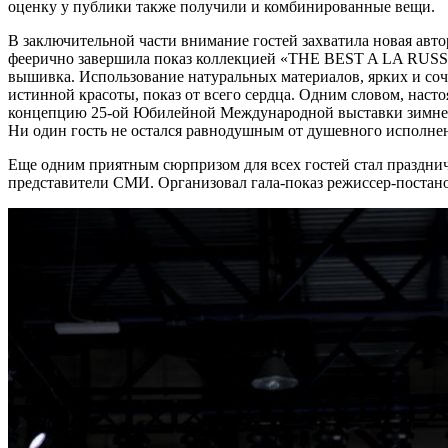
оценку у публики также получили и комбинированные вещи.
В заключительной части внимание гостей захватила новая ав
феерично завершила показ коллекцией «THE BEST A LA RUSSE
вышивка. Использование натуральных материалов, ярких и со
истинной красоты, показ от всего сердца. Одним словом, наст
концепцию 25-ой Юбилейной Международной выставки зимней
Ни один гость не остался равнодушным от душевного исполне
Еще одним приятным сюрпризом для всех гостей стал праздни
представители СМИ. Организовал гала-показ режиссер-пост