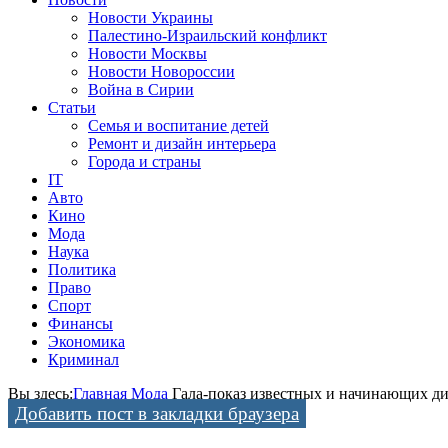
Новости Украины
Палестино-Израильский конфликт
Новости Москвы
Новости Новороссии
Война в Сирии
Статьи
Семья и воспитание детей
Ремонт и дизайн интерьера
Города и страны
IT
Авто
Кино
Мода
Наука
Политика
Право
Спорт
Финансы
Экономика
Криминал
Вы здесь:
Главная
Мода
Гала-показ известных и начинающих д
Добавить пост в закладки браузера