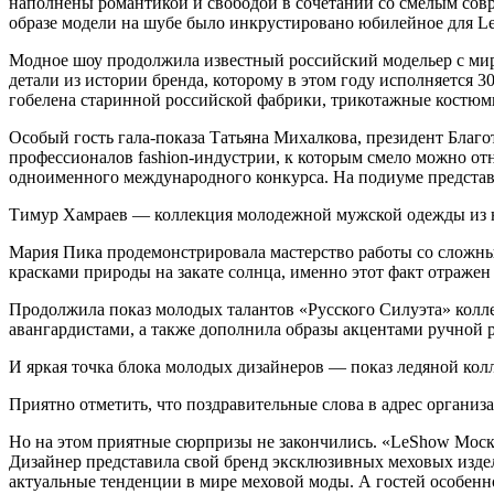
наполнены романтикой и свободой в сочетании со смелым со
образе модели на шубе было инкрустировано юбилейное для L
Модное шоу продолжила известный российский модельер с миро
детали из истории бренда, которому в этом году исполняется 3
гобелена старинной российской фабрики, трикотажные костюмы 
Особый гость гала-показа Татьяна Михалкова, президент Благо
профессионалов fashion-индустрии, к которым смело можно от
одноименного международного конкурса. На подиуме представ
Тимур Хамраев — коллекция молодежной мужской одежды из на
Мария Пика продемонстрировала мастерство работы со сложны
красками природы на закате солнца, именно этот факт отражен 
Продолжила показ молодых талантов «Русского Силуэта» колл
авангардистами, а также дополнила образы акцентами ручной 
И яркая точка блока молодых дизайнеров — показ ледяной коллек
Приятно отметить, что поздравительные слова в адрес организ
Но на этом приятные сюрпризы не закончились. «LeShow Моск
Дизайнер представила свой бренд эксклюзивных меховых издел
актуальные тенденции в мире меховой моды. А гостей особен