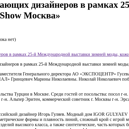
нающих дизайнеров в рамках 
eShow Москва»
ока нет)
неров в рамках 25-й Международной выставки зимней моды, кож
изайнеров в рамках 25-й Международной выставки зимней моды
заместителя Генерального директора АО «ЭКСПОЦЕНТР» Гусева 
АЛ» Гринцевич Марины Николаевны. Николай Николаевич побла
ьства Турции в Москве. Среди гостей от посольства: посол г-н
г-н. Альпер Эритен, коммерческий советник г. Москвы г-н. Эр
оссийский дизайнер Игорь Гуляев. Модный дом IGOR GULYAEV п
ометрические формы и плавность линий, сложный крой с игрой
делий высокого класса, а также синтетические, часть которых 