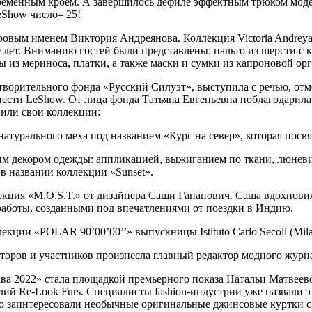
временным кроем. А завершилось дефиле эффектным трюком мод
eShow число– 25!
вым именем Виктория Андреянова. Коллекция Victoria Andreyano
0 лет. Вниманию гостей были представлены: пальто из шерсти с 
из мериноса, платки, а также маски и сумки из капроновой орг
творительного фонда «Русский Силуэт», выступила с речью, отм
нести LeShow. От лица фонда Татьяна Евгеньевна поблагодарила
или свои коллекции:
турального меха под названием «Курс на север», которая посв
м декором одежды: аппликацией, выжиганием по ткани, люневи
в названии коллекции «Sunset».
екция «M.O.S.T.» от дизайнера Саши Гапанович. Саша вдохнови
работы, созданными под впечатлениями от поездки в Индию.
ции «POLAR 90’00’00’’» выпускницы Istituto Carlo Secoli (Milan
аторов и участников произнесла главный редактор модного журна
ва 2022» стала площадкой премьерного показа Натальи Матвее
ий Re-Look Furs. Специалисты fashion-индустрии уже назвали э
но заинтересовали необычные оригинальные джинсовые куртки 