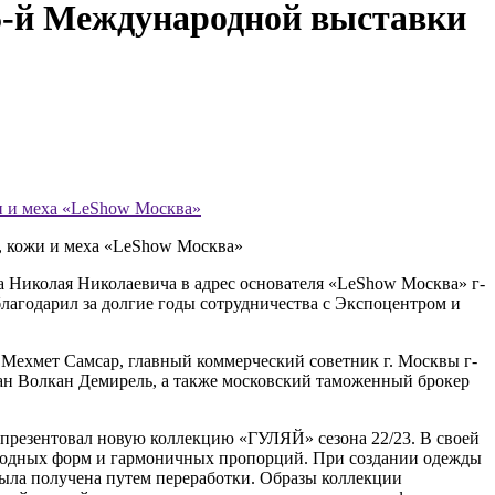
25-й Международной выставки
и и меха «LeShow Москва»
, кожи и меха «LeShow Москва»
Николая Николаевича в адрес основателя «LeShow Москва» г-
годарил за долгие годы сотрудничества с Экспоцентром и
. Мехмет Самсар, главный коммерческий советник г. Москвы г-
сан Волкан Демирель, а также московский таможенный брокер
резентовал новую коллекцию «ГУЛЯЙ» сезона 22/23. В своей
 модных форм и гармоничных пропорций. При создании одежды
была получена путем переработки. Образы коллекции