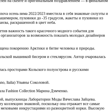
елей на скейте и оригинальным поздравлением — в финальном
va осень-зима 2022/2023 вместила в себя знаковые силуэты и
кашемиром, пуховики до -35 градусов, жакеты и пуховики из
анзы, раскрашенной в цвет неба.
етив важность такого красочного модного события для
 организаторов за возможность показать молодых дизайнеров
ящена покорению Арктики и битве человека и природы.
льской вышивкой бисером и стеклярусом. Автор очаровалась
лась просторами Кольского полуострова и русскими
o, Italia) Ульяны Соколовой.
ла Fashion Collection Марина Дэмченко.
вой, выпускницы Лаборатории Моды Вячеслава Зайцева.
ту коллекцию знаковой, поскольку она отражает все самые
с меховыми инкрустациями из разноцветной норки. Высокую