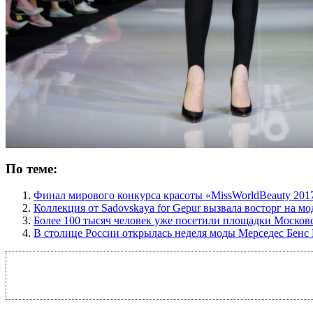
По теме:
Финал мирового конкурса красоты «MissWorldBeauty 201
Коллекция от Sadovskaya for Gepur вызвала восторг на м
Более 100 тысяч человек уже посетили площадки Москов
В столице России открылась неделя моды Мерседес Бенс 