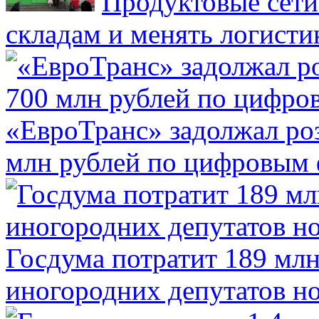
Продуктовые сети 
складам и менять логисти
«ЕвроТранс» задолжал ро
млн рублей по цифровым
Госдума потратит 189 млн
иногородних депутатов но