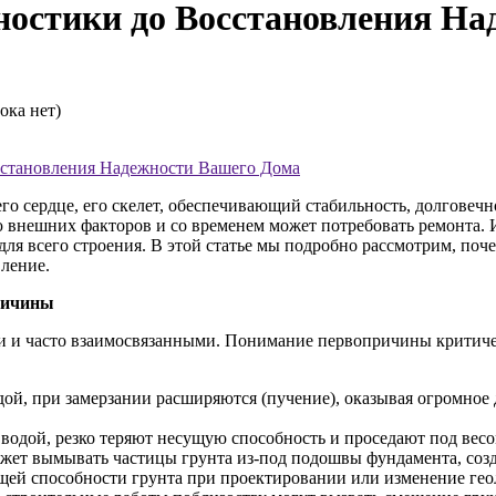
ностики до Восстановления На
ока нет)
осстановления Надежности Вашего Дома
его сердце, его скелет, обеспечивающий стабильность, долговечн
ию внешних факторов и со временем может потребовать ремонта
ля всего строения. В этой статье мы подробно рассмотрим, поч
вление.
ричины
 и часто взаимосвязанными. Понимание первопричины критичес
й, при замерзании расширяются (пучение), оказывая огромное д
одой, резко теряют несущую способность и проседают под весо
ожет вымывать частицы грунта из-под подошвы фундамента, созд
щей способности грунта при проектировании или изменение гео