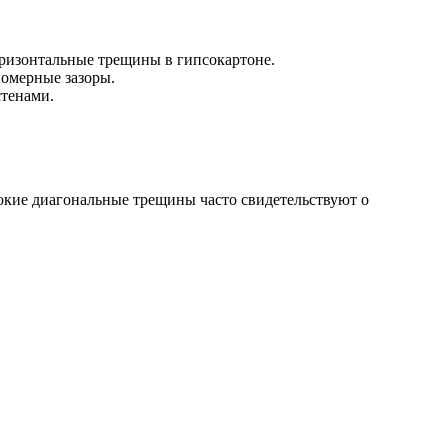
оризонтальные трещины в гипсокартоне.
номерные зазоры.
стенами.
окие диагональные трещины часто свидетельствуют о