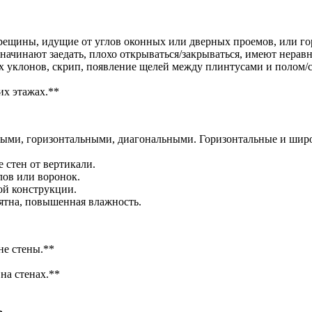
трещины, идущие от углов оконных или дверных проемов, или г
начинают заедать, плохо открываться/закрываться, имеют нерав
 уклонов, скрип, появление щелей между плинтусами и полом/
их этажах.**
ными, горизонтальными, диагональными. Горизонтальные и шир
 стен от вертикали.
лов или воронок.
ой конструкции.
пятна, повышенная влажность.
не стены.**
на стенах.**
ь