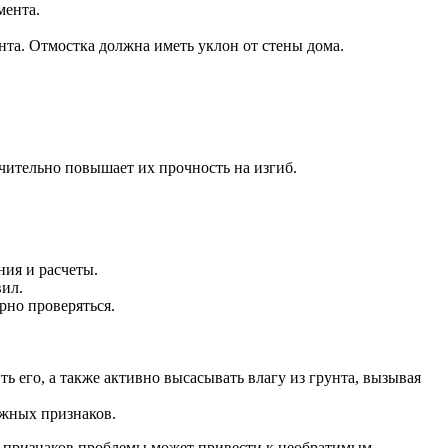
мента.
нта. Отмостка должна иметь уклон от стены дома.
чительно повышает их прочность на изгиб.
ния и расчеты.
вил.
рно проверяться.
ь его, а также активно высасывать влагу из грунта, вызывая
ожных признаков.
 признаков проблемы может привести к необратимым