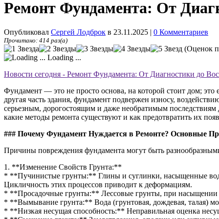
Ремонт Фундамента: От Диаг
Опубликовал
Сергей Лодброк
в 23.11.2025
|
0 Комментариев
Прочитано: 414 раз(а)
(Оценок п
Loading ...
Новости сегодня - Ремонт Фундамента: От Диагностики до В
Фундамент — это не просто основа, на которой стоит дом; это 
другая часть здания, фундамент подвержен износу, воздейств
серьезным, дорогостоящим и даже необратимым последствиям д
какие методы ремонта существуют и как предотвратить их поя
### Почему Фундамент Нуждается в Ремонте? Основные П
Причины повреждения фундамента могут быть разнообразными
1. **Изменение Свойств Грунта:**
* **Пучинистые грунты:** Глины и суглинки, насыщенные водо
Цикличность этих процессов приводит к деформациям.
* **Просадочные грунты:** Лессовые грунты, при насыщении в
* **Вымывание грунта:** Вода (грунтовая, дождевая, талая) м
* **Низкая несущая способность:** Неправильная оценка несу