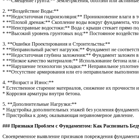
* **Смещение грунта:** Землетрясения, оползни или активные
2. **Воздействие Воды:**
* **Недостаточная гидроизоляция:** Проникновение влаги в те
* **Плохой дренаж:** Скопление воды вокруг фундамента, чт
* **Неисправные водостоки:** Вода с крыши стекает прямо по
* **Высокий уровень грунтовых вод:** Постоянное воздействи
3. **Ошибки Проектирования и Строительства:**
* **Неправильный расчет нагрузок:** Фундамент не соответств
* **Недостаточная глубина заложения:** Фундамент заложен 
* **Низкое качество материалов:** Использование бетона или 
* **Нарушение технологии укладки:** Неправильное уплотнени
* **Отсутствие армирования или его неправильное выполнени
4. **Возраст и Износ:**
* Естественное старение материалов, снижение их прочности и
* Коррозия арматуры внутри бетона.
5. **Дополнительные Нагрузки:**
* Надстройка дополнительных этажей без усиления фундамент
* Пристройка к дому, оказывающая неравномерное давление.
### Признаки Проблем с Фундаментом: Как Распознать Бед
Своевременное выявление признаков повреждения фундамента и