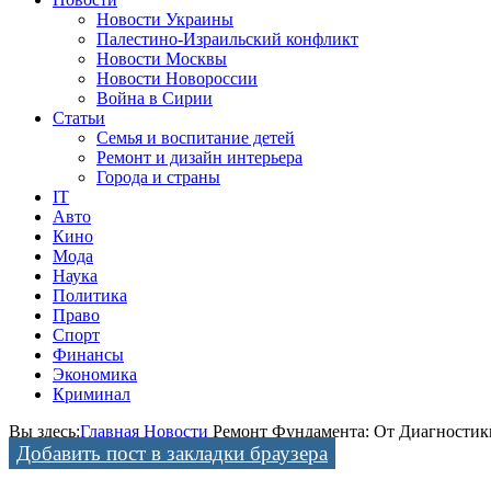
Новости Украины
Палестино-Израильский конфликт
Новости Москвы
Новости Новороссии
Война в Сирии
Статьи
Семья и воспитание детей
Ремонт и дизайн интерьера
Города и страны
IT
Авто
Кино
Мода
Наука
Политика
Право
Спорт
Финансы
Экономика
Криминал
Вы здесь:
Главная
Новости
Ремонт Фундамента: От Диагностик
Добавить пост в закладки браузера