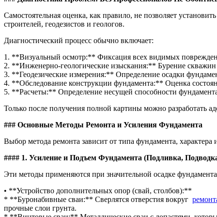
Самостоятельная оценка, как правило, не позволяет установи
строителей, геодезистов и геологов.
Диагностический процесс обычно включает:
1. **Визуальный осмотр:** Фиксация всех видимых поврежден
2. **Инженерно-геологические изыскания:** Бурение скважин 
3. **Геодезические измерения:** Определение осадки фундамен
4. **Обследование конструкции фундамента:** Оценка состоян
5. **Расчеты:** Определение несущей способности фундамента
Только после получения полной картины можно разработать ад
### Основные Методы Ремонта и Усиления Фундамента
Выбор метода ремонта зависит от типа фундамента, характера 
#### 1. Усиление и Подъем Фундамента (Подливка, Подводк
Эти методы применяются при значительной осадке фундамента
• **Устройство дополнительных опор (свай, столбов):**
* **Буронабивные сваи:** Сверлятся отверстия вокруг
ремонт
прочные слои грунта.
* **Винтовые сваи:** Металлические сваи с лопастями, котор