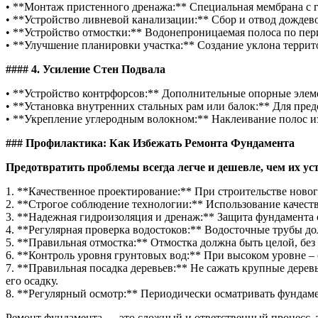
• **Монтаж пристенного дренажа:** Специальная мембрана с г
• **Устройство ливневой канализации:** Сбор и отвод дождево
• **Устройство отмостки:** Водонепроницаемая полоса по пер
• **Улучшение планировки участка:** Создание уклона террито
#### 4. Усиление Стен Подвала
• **Устройство контрфорсов:** Дополнительные опорные элеме
• **Установка внутренних стальных рам или балок:** Для пре
• **Укрепление углеродным волокном:** Наклеивание полос из
### Профилактика: Как Избежать Ремонта Фундамента
Предотвратить проблемы всегда легче и дешевле, чем их ус
1. **Качественное проектирование:** При строительстве ново
2. **Строгое соблюдение технологии:** Использование качест
3. **Надежная гидроизоляция и дренаж:** Защита фундамента о
4. **Регулярная проверка водостоков:** Водосточные трубы д
5. **Правильная отмостка:** Отмостка должна быть целой, без
6. **Контроль уровня грунтовых вод:** При высоком уровне –
7. **Правильная посадка деревьев:** Не сажать крупные деревь
его осадку.
8. **Регулярный осмотр:** Периодически осматривать фундаме
Ремонт фундамента — это сложный и ответственный процесс,