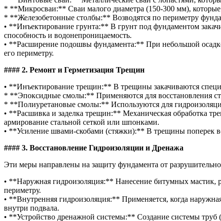
* **Микросваи:** Сваи малого диаметра (150-300 мм), которые
* **Железобетонные столбы:** Возводятся по периметру фунд
• **Инъектирование грунта:** В грунт под фундаментом зака
способность и водонепроницаемость.
• **Расширение подошвы фундамента:** При небольшой осадке
его периметру.
#### 2. Ремонт и Герметизация Трещин
• **Инъектирование трещин:** В трещины закачиваются специ
* **Эпоксидные смолы:** Применяются для восстановления ст
* **Полиуретановые смолы:** Используются для гидроизоляции 
• **Расшивка и заделка трещин:** Механическая обработка тр
армирование стальной сеткой или шпонками.
• **Усиление швами-скобами (стяжки):** В трещины поперек в
#### 3. Восстановление Гидроизоляции и Дренажа
Эти меры направлены на защиту фундамента от разрушительно
• **Наружная гидроизоляция:** Нанесение битумных мастик, 
периметру.
• **Внутренняя гидроизоляция:** Применяется, когда наружн
внутри подвала.
• **Устройство дренажной системы:** Создание системы труб (д