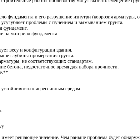
 строительные работы поблизоству могут вызвать смещение гру
ло фундамента и его разрушение изнутри (коррозия арматуры, о
о усугубляет проблемы с пучением и вымыванием грунта.
д фундамент.
е на материал фундамента.
ует весу и конфигурации здания.
выше глубины промерзания грунта.
арматуры, не соответствующих стандартам.
е бетона, недостаточное время для набора прочности.
е.**
 устойчивости к агрессивным средам.
а.
у?
меет решающее значение. Чем раньше проблема будет обнаружен