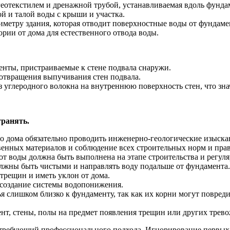
еотекстилем и дренажной трубой, устанавливаемая вдоль фунда
й и талой воды с крыши и участка.
иметру здания, которая отводит поверхностные воды от фундаме
рии от дома для естественного отвода воды.
нты, пристраиваемые к стене подвала снаружи.
дотвращения выпучивания стен подвала.
 углеродного волокна на внутреннюю поверхность стен, что зна
транять.
го дома обязательно проводить инженерно-геологические изыска
венных материалов и соблюдение всех строительных норм и пра
т воды должна быть выполнена на этапе строительства и регуля
олжны быть чистыми и направлять воду подальше от фундамента.
 трещин и иметь уклон от дома.
 создание системы водопонижения.
я слишком близко к фундаменту, так как их корни могут повредит
нт, стены, полы на предмет появления трещин или других трев
 требующий профессионального подхода. Игнорирование первых