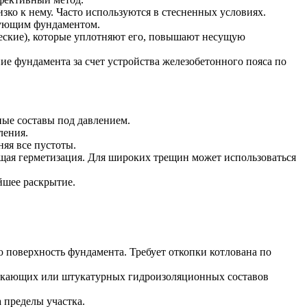
зко к нему. Часто используются в стесненных условиях.
твующим фундаментом.
еские), которые уплотняют его, повышают несущую
е фундамента за счет устройства железобетонного пояса по
ые составы под давлением.
ления.
яя все пустоты.
щая герметизация. Для широких трещин может использоваться
йшее раскрытие.
поверхность фундамента. Требует откопки котлована по
никающих или штукатурных гидроизоляционных составов
 пределы участка.