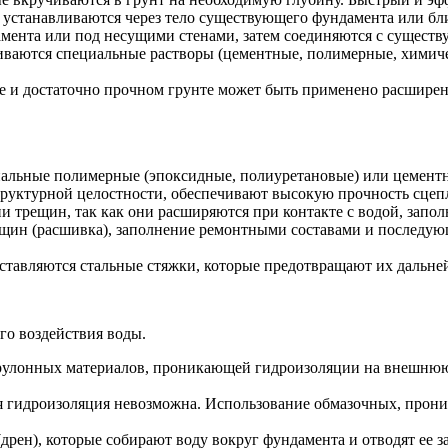
 устанавливаются через тело существующего фундамента или бли
амента или под несущими стенами, затем соединяются с сущес
чиваются специальные растворы (цементные, полимерные, химич
 и достаточно прочном грунте может быть применено расширени
альные полимерные (эпоксидные, полиуретановые) или цементн
руктурной целостности, обеспечивают высокую прочность сцеп
трещин, так как они расширяются при контакте с водой, заполн
ещин (расшивка), заполнение ремонтными составами и последую
ставляются стальные стяжки, которые предотвращают их дальне
го воздействия воды.
рулонных материалов, проникающей гидроизоляции на внешнюю 
ая гидроизоляция невозможна. Использование обмазочных, про
рен), которые собирают воду вокруг фундамента и отводят ее за