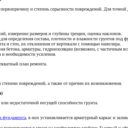
ть первопричину и степень серьезности повреждений. Для точно
ий, измерение размеров и глубины трещин, оценка наклонов.
для определения состава, плотности и влажности грунтов под ф
та и стен, их отклонения от вертикали с помощью нивелира.
ия бетона, арматуры, гидроизоляции (возможно, с частичным вс
 и необходимости усиления.
екватный план ремонта.
и степени повреждений, а также от причин их возникновения.
а)
 или недостаточной несущей способности грунта.
а фундамента
, в них устанавливается арматурный каркас и залив
ые вкручиваются в грунт на необходимую глубину. Быстрый и э