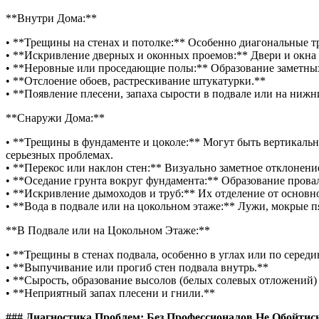
**Внутри Дома:**
• **Трещины на стенах и потолке:** Особенно диагональные 
• **Искривление дверных и оконных проемов:** Двери и окна 
• **Неровные или проседающие полы:** Образование заметных
• **Отслоение обоев, растрескивание штукатурки.**
• **Появление плесени, запаха сырости в подвале или на нижн
**Снаружи Дома:**
• **Трещины в фундаменте и цоколе:** Могут быть вертикаль
серьезных проблемах.
• **Перекос или наклон стен:** Визуально заметное отклонение
• **Оседание грунта вокруг фундамента:** Образование прова
• **Искривление дымоходов и труб:** Их отделение от основн
• **Вода в подвале или на цокольном этаже:** Лужи, мокрые 
**В Подвале или на Цокольном Этаже:**
• **Трещины в стенах подвала, особенно в углах или по середи
• **Выпучивание или прогиб стен подвала внутрь.**
• **Сырость, образование высолов (белых солевых отложений) 
• **Неприятный запах плесени и гнили.**
### Диагностика Проблем: Без Профессионалов Не Обойтис