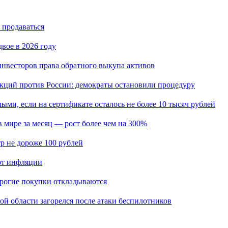
 продаваться
вое в 2026 году
нвесторов права обратного выкупа активов
кций против России: демократы остановили процедуру
ыми, если на сертификате осталось не более 10 тысяч рублей
мире за месяц — рост более чем на 300%
р не дороже 100 рублей
 от инфляции
орогие покупки откладываются
кой области загорелся после атаки беспилотников