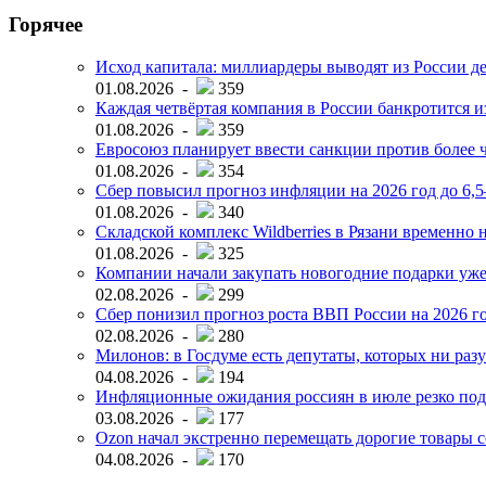
Горячее
Исход капитала: миллиардеры выводят из России д
01.08.2026 -
359
Каждая четвёртая компания в России банкротится и
01.08.2026 -
359
Евросоюз планирует ввести санкции против более ч
01.08.2026 -
354
Сбер повысил прогноз инфляции на 2026 год до 6,
01.08.2026 -
340
Складской комплекс Wildberries в Рязани временно н
01.08.2026 -
325
Компании начали закупать новогодние подарки уже 
02.08.2026 -
299
Сбер понизил прогноз роста ВВП России на 2026 г
02.08.2026 -
280
Милонов: в Госдуме есть депутаты, которых ни разу
04.08.2026 -
194
Инфляционные ожидания россиян в июле резко под
03.08.2026 -
177
Ozon начал экстренно перемещать дорогие товары с
04.08.2026 -
170