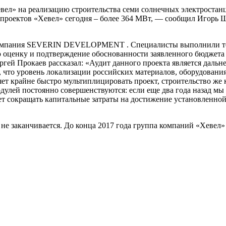
евел» на реализацию строительства семи солнечных электроста
проектов «Хевел» сегодня – более 364 МВт, — сообщил Игорь Ш
компания SEVERIN DEVELOPMENT . Специалисты выполнили тех
оценку и подтверждение обоснованности заявленного бюджета и
 Прокаев рассказал: «Аудит данного проекта является дальн
, что уровень локализации российских материалов, оборудования
т крайне быстро мультиплицировать проект, строительство же ко
улей постоянно совершенствуются: если еще два года назад мы 
яет сокращать капитальные затраты на достижение установленно
 не заканчивается. До конца 2017 года группа компаний «Хевел