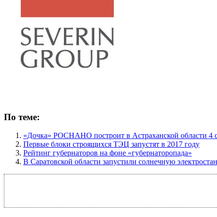
По теме:
«Дочка» РОСНАНО построит в Астраханской области 4 
Первые блоки строящихся ТЭЦ запустят в 2017 году
Рейтинг губернаторов на фоне «губернаторопада»
В Саратовской области запустили солнечную электрост