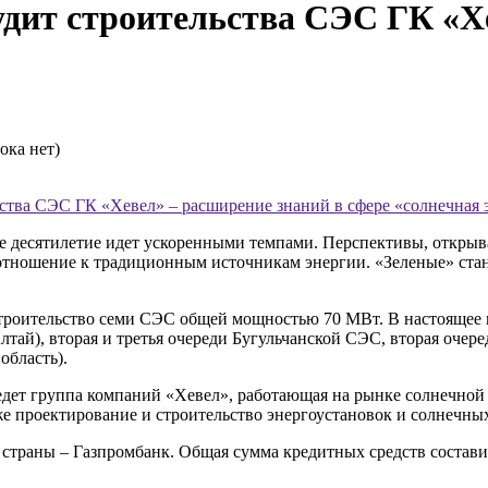
т строительства СЭС ГК «Хев
ока нет)
ва СЭС ГК «Хевел» – расширение знаний в сфере «солнечная 
е десятилетие идет ускоренными темпами. Перспективы, открыв
отношение к традиционным источникам энергии. «Зеленые» стан
строительство семи СЭС общей мощностью 70 МВт. В настоящее 
Алтай), вторая и третья очереди Бугульчанской СЭС, вторая оче
область).
дет группа компаний «Хевел», работающая на рынке солнечной 
же проектирование и строительство энергоустановок и солнечны
траны – Газпромбанк. Общая сумма кредитных средств составил