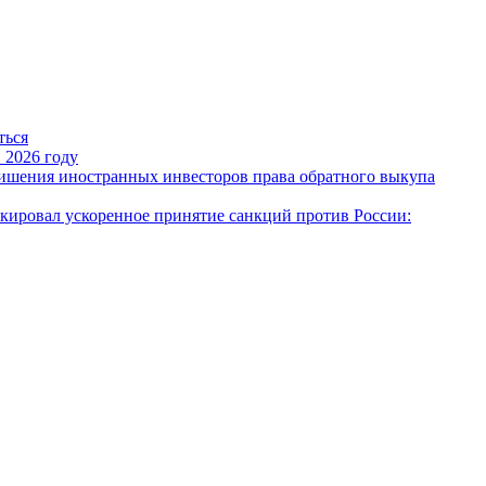
ться
 2026 году
ишения иностранных инвесторов права обратного выкупа
ировал ускоренное принятие санкций против России: