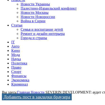
Новости Украины
Палестино-Израильский конфликт
Новости Москвы
Новости Новороссии
Война в Сирии
Статьи
Семья и воспитание детей
Ремонт и дизайн интерьера
Города и страны
IT
Авто
Кино
Мода
Наука
Политика
Право
Спорт
Финансы
Экономика
Криминал
Вы здесь:
Главная
Новости
SEVERIN DEVELOPMENT: аудит строи
Добавить пост в закладки браузера