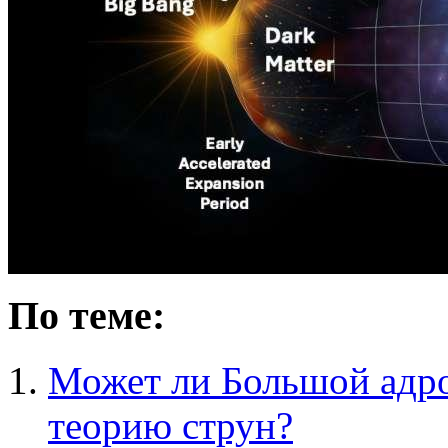
По теме:
Может ли Большой адр
теорию струн?