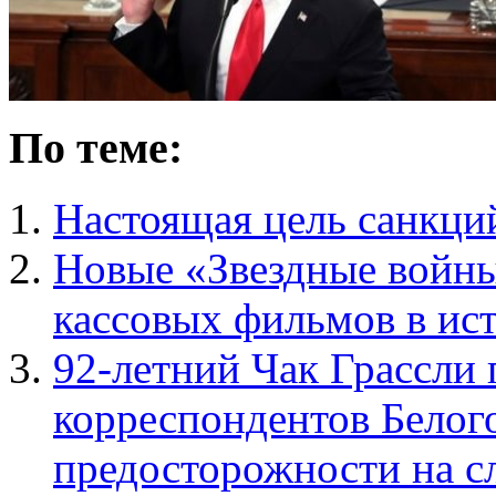
По теме:
Настоящая цель санкци
Новые «Звездные войны
кассовых фильмов в ис
92-летний Чак Грассли
корреспондентов Белого
предосторожности на сл