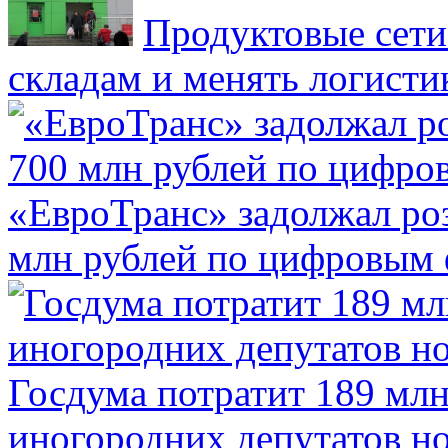
Продуктовые сети 
складам и менять логисти
«ЕвроТранс» задолжал ро
млн рублей по цифровым
Госдума потратит 189 млн
иногородних депутатов но