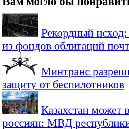
Вам могло бы понравит
Рекордный исход:
из фондов облигаций почт
Минтранс разреш
защиту от беспилотников
Казахстан может в
россиян: МВД республик