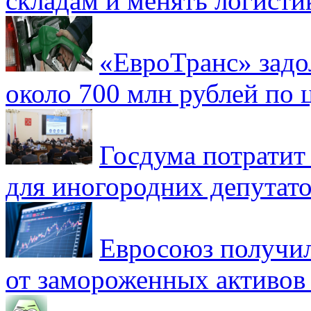
складам и менять логисти
«ЕвроТранс» зад
около 700 млн рублей по
Госдума потратит
для иногородних депутато
Евросоюз получил
от замороженных активов