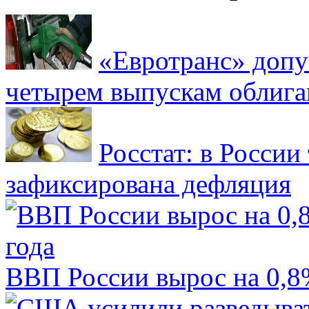
«Евротранс» допу
четырем выпускам облиг
Росстат: в России 
зафиксирована дефляция
ВВП России вырос на 0,8%