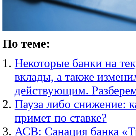
По теме:
Некоторые банки на те
вклады, а также измени
действующим. Разберем
Пауза либо снижение: 
примет по ставке?
АСВ: Санация банка «Т