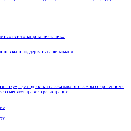
ть от этого запрета не станет....
енно важно поддержать наши команд...
аизнанку», где подростки рассказывают о самом сокровенном»
мера меняют правила регистрации
и
ние
иту