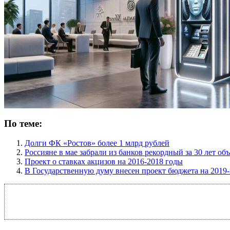
По теме:
Долги ФК «Ростов» более 1 млрд рублей
Россияне в мае забрали из банков рекордный за 30 лет о
Проект о ставках акцизов на 2016-2018 годы
В Государственную думу внесен проект бюджета на 2019