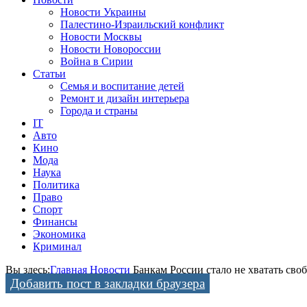
Новости Украины
Палестино-Израильский конфликт
Новости Москвы
Новости Новороссии
Война в Сирии
Статьи
Семья и воспитание детей
Ремонт и дизайн интерьера
Города и страны
IT
Авто
Кино
Мода
Наука
Политика
Право
Спорт
Финансы
Экономика
Криминал
Вы здесь:
Главная
Новости
Банкам России стало не хватать сво
Добавить пост в закладки браузера