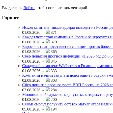
Вы должны
Войти
, чтобы оставить комментарий.
Горячее
Исход капитала: миллиардеры выводят из России д
01.08.2026 -
371
Каждая четвёртая компания в России банкротится и
01.08.2026 -
370
Евросоюз планирует ввести санкции против более ч
01.08.2026 -
365
Сбер повысил прогноз инфляции на 2026 год до 6,
01.08.2026 -
345
Складской комплекс Wildberries в Рязани временно н
01.08.2026 -
333
Компании начали закупать новогодние подарки уже 
02.08.2026 -
303
Сбер понизил прогноз роста ВВП России на 2026 г
02.08.2026 -
284
Милонов: в Госдуме есть депутаты, которых ни разу
04.08.2026 -
200
Семьи смогут получить остаток маткапитала наличн
05.08.2026 -
194