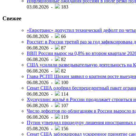
Инфляционные ожидания россиян в июле резко под
03.08.2026 -
183
Свежее
«Евротранс» допустил технический дефолт по чет
06.08.2026 -
66
Росстат: в России третий раз за год зафиксирована 
06.08.2026 -
87
ВВП России вырос на 0,8% во втором квартале 2026
06.08.2026 -
82
США усилили разведывательную деятельность на К
06.08.2026 -
82
Глава РСПП Шохин заявил о кратном росте выездн
06.08.2026 -
100
Сенат США одобрил беспрецедентный пакет огран
06.08.2026 -
114
Хуснуллин: жильё в России продолжает строиться и
06.08.2026 -
107
Число дефолтов по облигациям в России выросло вд
06.08.2026 -
119
Путин утвердил процедуру лишения иностранных и
05.08.2026 -
156
Сенат США заблокировал ускоренное принятие сан