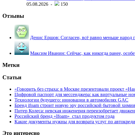
05.08.2026 -
150
Отзывы
Денис Ершов:
Согласен, всё равно меньше народ пи
Максим Иванин:
Сейчас, как никогда ранее, особ
Метки
Статьи
«Говорить без страха: в Москве презентовали проект «Н
Цифровой паспорт для мессенджера: как виртуальные но
Технологии будущего: инновации в автомобилях GAC
Бренд ifoam строит новую эру российской бытовой хими
Питер Колеса: невская инженерия переизобретает движе
Российский бренд «Ifoam» стал продуктом года
Какие документы нужны для возврата услуг по автокред
Это интересно