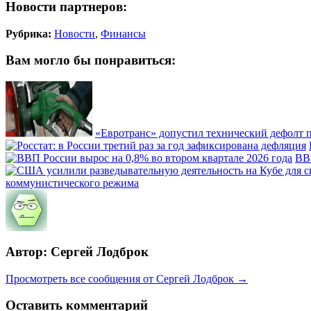
Новости партнеров:
Рубрика:
Новости
,
Финансы
Вам могло бы понравиться:
«Евротранс» допустил технический дефолт 
ВВП
коммунистического режима
Автор: Сергей Лодброк
Просмотреть все сообщения от Сергей Лодброк →
Оставить комментарий