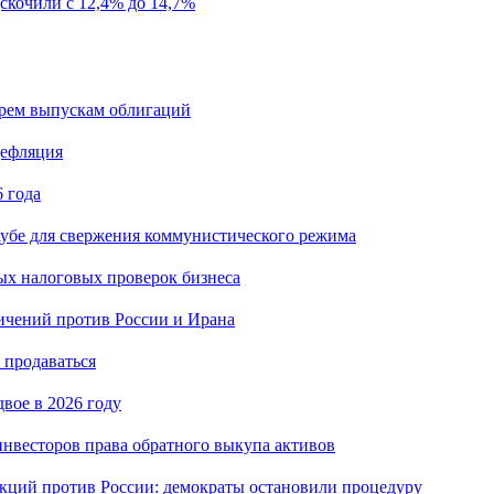
скочили с 12,4% до 14,7%
ырем выпускам облигаций
дефляция
 года
убе для свержения коммунистического режима
ых налоговых проверок бизнеса
ичений против России и Ирана
 продаваться
вое в 2026 году
нвесторов права обратного выкупа активов
кций против России: демократы остановили процедуру