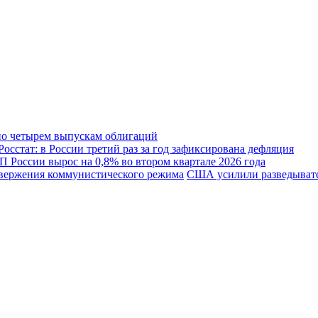
по четырем выпускам облигаций
Росстат: в России третий раз за год зафиксирована дефляция
 России вырос на 0,8% во втором квартале 2026 года
США усилили разведывате