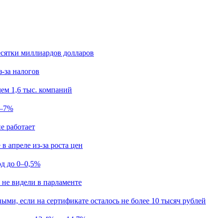
есятки миллиардов долларов
з-за налогов
ем 1,6 тыс. компаний
5–7%
е работает
в апреле из-за роста цен
од до 0–0,5%
 не видели в парламенте
ыми, если на сертификате осталось не более 10 тысяч рублей