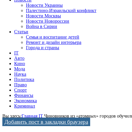
Новости Украины
Палестино-Израильский конфликт
Новости Москвы
Новости Новороссии
Война в Сирии
Статьи
Семья и воспитание детей
Ремонт и дизайн интерьера
Города и страны
IT
Авто
Кино
Мода
Наука
Политика
Право
Спорт
Финансы
Экономика
Криминал
Вы здесь:
Главная
IT
Чиновников из «атомных» городов обучил
Добавить пост в закладки браузера