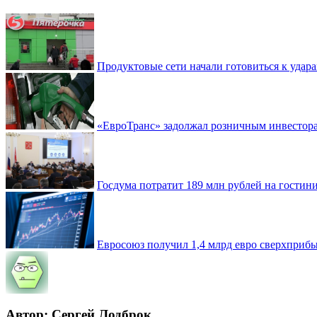
Продуктовые сети начали готовиться к удара
«ЕвроТранс» задолжал розничным инвестор
Госдума потратит 189 млн рублей на гостин
Евросоюз получил 1,4 млрд евро сверхприб
Автор: Сергей Лодброк