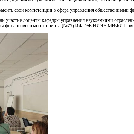
высить свои компетенции в сфере управления общественными ф
няли участие доценты кафедры управления наукоемкими отрас
федры финансового мониторинга (№75) ИФТЭБ НИЯУ МИФИ Паве