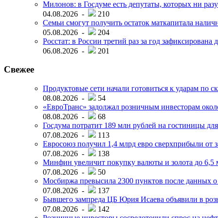
Милонов: в Госдуме есть депутаты, которых ни разу
04.08.2026 -
210
Семьи смогут получить остаток маткапитала наличн
05.08.2026 -
204
Росстат: в России третий раз за год зафиксирована 
06.08.2026 -
201
Свежее
Продуктовые сети начали готовиться к ударам по с
08.08.2026 -
54
«ЕвроТранс» задолжал розничным инвесторам окол
08.08.2026 -
68
Госдума потратит 189 млн рублей на гостиницы дл
07.08.2026 -
113
Евросоюз получил 1,4 млрд евро сверхприбыли от 
07.08.2026 -
138
Минфин увеличит покупку валюты и золота до 6,5 м
07.08.2026 -
50
Мосбиржа превысила 2300 пунктов после данных о
07.08.2026 -
137
Бывшего зампреда ЦБ Юрия Исаева объявили в розы
07.08.2026 -
142
Розничные инвесторы сосредоточили спрос на нефт