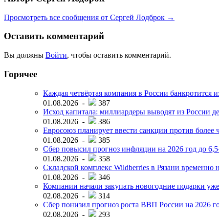
Просмотреть все сообщения от Сергей Лодброк →
Оставить комментарий
Вы должны
Войти
, чтобы оставить комментарий.
Горячее
Каждая четвёртая компания в России банкротится и
01.08.2026 -
387
Исход капитала: миллиардеры выводят из России д
01.08.2026 -
386
Евросоюз планирует ввести санкции против более ч
01.08.2026 -
385
Сбер повысил прогноз инфляции на 2026 год до 6,
01.08.2026 -
358
Складской комплекс Wildberries в Рязани временно н
01.08.2026 -
346
Компании начали закупать новогодние подарки уже 
02.08.2026 -
314
Сбер понизил прогноз роста ВВП России на 2026 г
02.08.2026 -
293