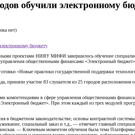
одов обучили электронному б
ока нет)
 электронному бюджету
льными проектами НИЯУ МИФИ завершилось обучение специалис
 управления общественными финансами «Электронный бюджет»
отовки «Новые практики государственной поддержки технологи
года, приняли участие 83 слушателя из 25 городов расположения
ыми компетенциями в сфере управления общественными финанса
Электронный бюджет». При этом каждый из трех модулей прог
ия в бюджетном законодательстве, основы контрактной системы
луживание, социальный заказ и т.д., — отмечает главный спец
ринская. — Ключевым моментом обучения была тема Платформы 
я обсуждения и изучения всеми специалистами, работающими в 