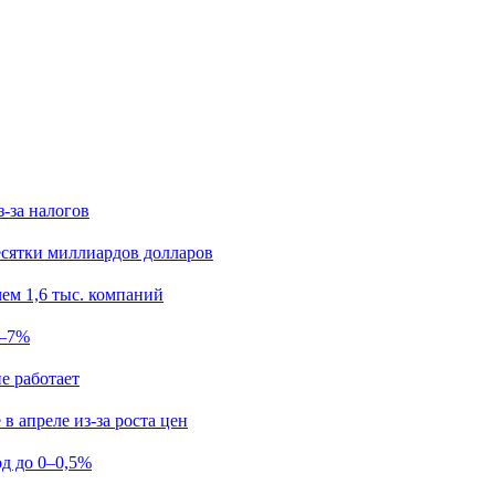
з-за налогов
есятки миллиардов долларов
ем 1,6 тыс. компаний
5–7%
е работает
в апреле из-за роста цен
од до 0–0,5%