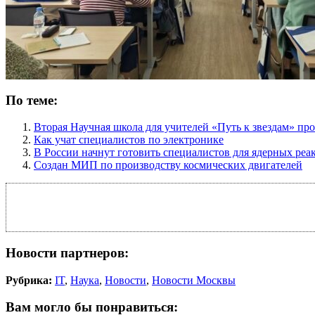
По теме:
Вторая Научная школа для учителей «Путь к звездам»
Как учат специалистов по электронике
В России начнут готовить специалистов для ядерных реа
Создан МИП по производству космических двигателей
Новости партнеров:
Рубрика:
IT
,
Наука
,
Новости
,
Новости Москвы
Вам могло бы понравиться: