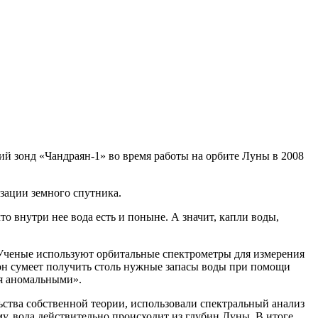
кий зонд «Чандраян-1» во время работы на орбите Луны в 2008
зации земного спутника.
о внутри нее вода есть и поныне. А значит, капли воды,
 Ученые используют орбитальные спектрометры для измерения
, он сумеет получить столь нужные запасы воды при помощи
ся аномальными».
ьства собственной теории, использовали спектральный анализ
ему, вода действительно происходит из глубин Луны. В итоге