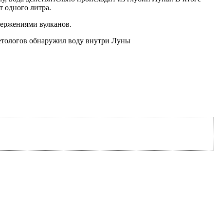
т одного литра.
вержениями вулканов.