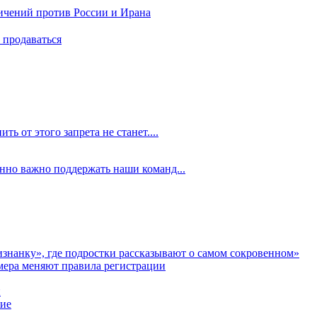
ичений против России и Ирана
 продаваться
ть от этого запрета не станет....
енно важно поддержать наши команд...
аизнанку», где подростки рассказывают о самом сокровенном»
мера меняют правила регистрации
и
ние