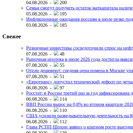
04.08.2026 -
200
Семьи смогут получить остаток маткапитала наличн
05.08.2026 -
195
Инфляционные ожидания россиян в июле резко под
03.08.2026 -
185
Свежее
Розничные инвесторы сосредоточили спрос на нефт
07.08.2026 -
48
Рыночная ипотека в июле 2026 года достигла макси
07.08.2026 -
55
Отели дешевеют: средняя цена номера в Москве упал
07.08.2026 -
51
«Евротранс» допустил технический дефолт по чет
06.08.2026 -
97
Росстат: в России третий раз за год зафиксирована 
06.08.2026 -
114
ВВП России вырос на 0,8% во втором квартале 2026
06.08.2026 -
110
США усилили разведывательную деятельность на К
06.08.2026 -
112
Глава РСПП Шохин заявил о кратном росте выездн
06.08.2026 -
130