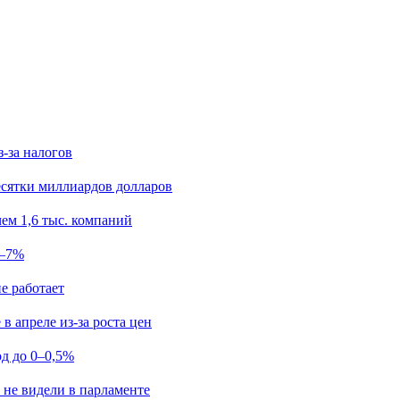
з-за налогов
есятки миллиардов долларов
ем 1,6 тыс. компаний
5–7%
е работает
в апреле из-за роста цен
од до 0–0,5%
 не видели в парламенте