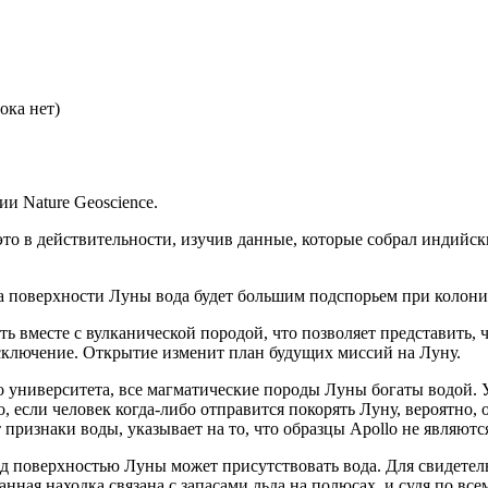
ока нет)
и Nature Geoscience.
 это в действительности, изучив данные, которые собрал индийс
а поверхности Луны вода будет большим подспорьем при колони
 вместе с вулканической породой, что позволяет представить, чт
исключение. Открытие изменит план будущих миссий на Луну.
 университета, все магматические породы Луны богаты водой.
о, если человек когда-либо отправится покорять Луну, вероятно
 признаки воды, указывает на то, что образцы Apollo не являют
д поверхностью Луны может присутствовать вода. Для свидетел
анная находка связана с запасами льда на полюсах, и судя по вс