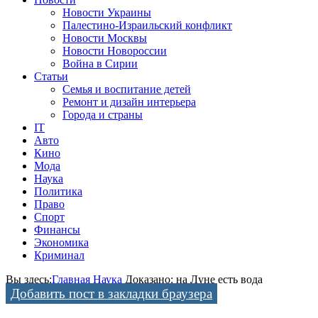
Новости Украины
Палестино-Израильский конфликт
Новости Москвы
Новости Новороссии
Война в Сирии
Статьи
Семья и воспитание детей
Ремонт и дизайн интерьера
Города и страны
IT
Авто
Кино
Мода
Наука
Политика
Право
Спорт
Финансы
Экономика
Криминал
Вы здесь:
Главная
Наука
Доказано: на Луне есть вода
Добавить пост в закладки браузера