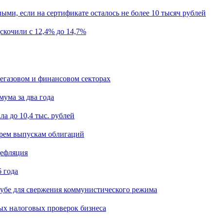
ыми, если на сертификате осталось не более 10 тысяч рублей
скочили с 12,4% до 14,7%
егазовом и финансовом секторах
мума за два года
а до 10,4 тыс. рублей
ырем выпускам облигаций
дефляция
 года
убе для свержения коммунистического режима
ых налоговых проверок бизнеса