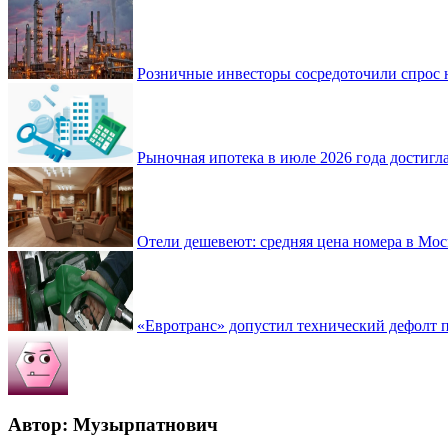
Розничные инвесторы сосредоточили спрос 
Рыночная ипотека в июле 2026 года достигла
Отели дешевеют: средняя цена номера в Моск
«Евротранс» допустил технический дефолт 
Автор: Музырпатнович