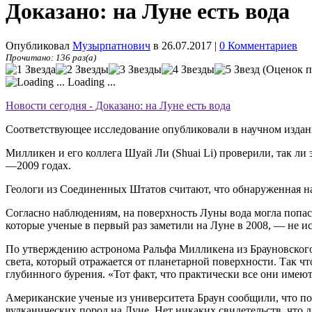
Доказано: на Луне есть вода
Опубликовал
Музырпатнович
в 26.07.2017
|
0 Комментариев
Прочитано: 136 раз(а)
(Оценок п
Loading ...
Новости сегодня - Доказано: на Луне есть вода
Соответствующее исследование опубликовали в научном издани
Милликен и его коллега Шуай Ли (Shuai Li) проверили, так ли
—2009 годах.
Геологи из Соединенных Штатов считают, что обнаруженная н
Согласно наблюдениям, на поверхность Луны вода могла попасть
которые ученые в первый раз заметили на Луне в 2008, — не 
По утверждению астронома Ральфа Милликена из Брауновского
света, который отражается от планетарной поверхности. Так чт
глубинного бурения. «Тот факт, что практически все они имеют
Американские ученые из университета Браун сообщили, что по
вулканических пород на Луне. Нет никаких свидетельств, что д