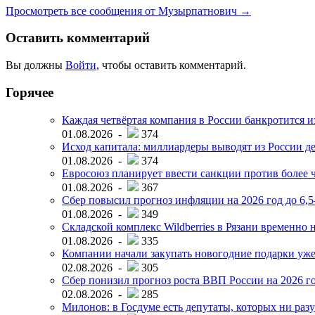
Просмотреть все сообщения от Музырпатнович →
Оставить комментарий
Вы должны
Войти
, чтобы оставить комментарий.
Горячее
Каждая четвёртая компания в России банкротится и
01.08.2026 -
374
Исход капитала: миллиардеры выводят из России д
01.08.2026 -
374
Евросоюз планирует ввести санкции против более ч
01.08.2026 -
367
Сбер повысил прогноз инфляции на 2026 год до 6,
01.08.2026 -
349
Складской комплекс Wildberries в Рязани временно н
01.08.2026 -
335
Компании начали закупать новогодние подарки уже 
02.08.2026 -
305
Сбер понизил прогноз роста ВВП России на 2026 г
02.08.2026 -
285
Милонов: в Госдуме есть депутаты, которых ни разу