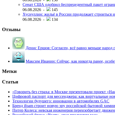
Сенат США одобрил беспрецедентный пакет огран
06.08.2026 -
145
Хуснуллин: жильё в России продолжает строиться и
06.08.2026 -
134
Отзывы
Денис Ершов:
Согласен, всё равно меньше народ пи
Максим Иванин:
Сейчас, как никогда ранее, особ
Метки
Статьи
«Говорить без страха: в Москве презентовали проект «Н
Цифровой паспорт для мессенджера: как виртуальные но
Технологии будущего: инновации в автомобилях GAC
Бренд ifoam строит новую эру российской бытовой хими
Питер Колеса: невская инженерия переизобретает движе
Российский бренд «Ifoam» стал продуктом года