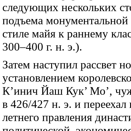
следующих нескольких сто
подъема монументальной 
стиле майя к раннему кла
300–400 г. н. э.).
Затем наступил рассвет н
установлением королевск
К’инич Йаш Кук’ Мо’, чуж
в 426/427 н. э. и перееха
летнего правления династ
политической, экономиче