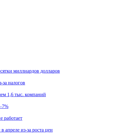
есятки миллиардов долларов
з-за налогов
ем 1,6 тыс. компаний
5–7%
е работает
в апреле из-за роста цен