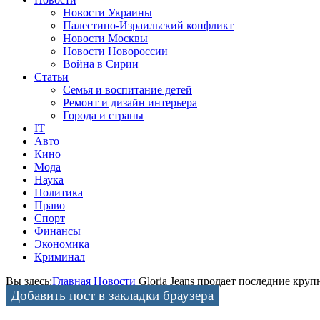
Новости Украины
Палестино-Израильский конфликт
Новости Москвы
Новости Новороссии
Война в Сирии
Статьи
Семья и воспитание детей
Ремонт и дизайн интерьера
Города и страны
IT
Авто
Кино
Мода
Наука
Политика
Право
Спорт
Финансы
Экономика
Криминал
Вы здесь:
Главная
Новости
Gloria Jeans продает последние кр
Добавить пост в закладки браузера