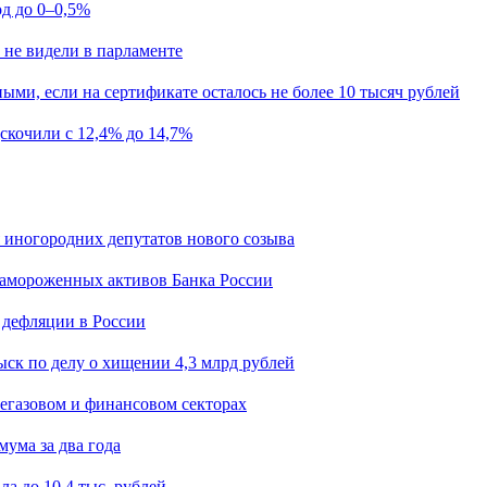
од до 0–0,5%
 не видели в парламенте
ыми, если на сертификате осталось не более 10 тысяч рублей
скочили с 12,4% до 14,7%
я иногородних депутатов нового созыва
замороженных активов Банка России
 дефляции в России
ск по делу о хищении 4,3 млрд рублей
егазовом и финансовом секторах
мума за два года
а до 10,4 тыс. рублей