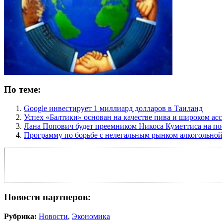
По теме:
Google инвестирует 1 миллиард долларов в Таиланд
Успех «Балтики» основан на качестве пива и широком а
Лана Попович будет преемником Никоса Куметтиса на по
Программу по борьбе с нелегальным рынком алкогольно
Новости партнеров:
Рубрика:
Новости
,
Экономика