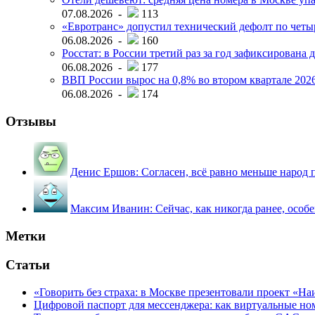
07.08.2026 -
113
«Евротранс» допустил технический дефолт по чет
06.08.2026 -
160
Росстат: в России третий раз за год зафиксирована 
06.08.2026 -
177
ВВП России вырос на 0,8% во втором квартале 2026
06.08.2026 -
174
Отзывы
Денис Ершов:
Согласен, всё равно меньше народ пи
Максим Иванин:
Сейчас, как никогда ранее, особ
Метки
Статьи
«Говорить без страха: в Москве презентовали проект «Н
Цифровой паспорт для мессенджера: как виртуальные но