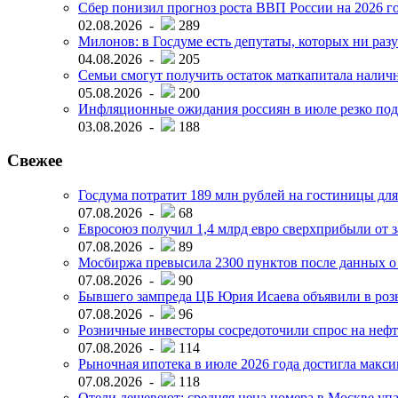
Сбер понизил прогноз роста ВВП России на 2026 г
02.08.2026 -
289
Милонов: в Госдуме есть депутаты, которых ни разу
04.08.2026 -
205
Семьи смогут получить остаток маткапитала наличн
05.08.2026 -
200
Инфляционные ожидания россиян в июле резко под
03.08.2026 -
188
Свежее
Госдума потратит 189 млн рублей на гостиницы дл
07.08.2026 -
68
Евросоюз получил 1,4 млрд евро сверхприбыли от 
07.08.2026 -
89
Мосбиржа превысила 2300 пунктов после данных о
07.08.2026 -
90
Бывшего зампреда ЦБ Юрия Исаева объявили в розы
07.08.2026 -
96
Розничные инвесторы сосредоточили спрос на нефт
07.08.2026 -
114
Рыночная ипотека в июле 2026 года достигла макси
07.08.2026 -
118
Отели дешевеют: средняя цена номера в Москве упал