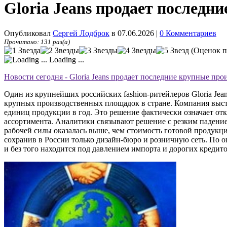
Gloria Jeans продает последн
Опубликовал
Сергей Лодброк
в 07.06.2026
|
0 Комментариев
Прочитано: 131 раз(а)
(Оценок п
Loading ...
Новости сегодня - Gloria Jeans продает последние крупные пр
Один из крупнейших российских fashion-ритейлеров Gloria Jea
крупных производственных площадок в стране. Компания выст
единиц продукции в год. Это решение фактически означает отк
ассортимента. Аналитики связывают решение с резким падение
рабочей силы оказалась выше, чем стоимость готовой продукц
сохранив в России только дизайн-бюро и розничную сеть. По о
и без того находится под давлением импорта и дорогих кредито