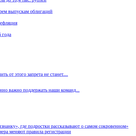
ырем выпускам облигаций
дефляция
 года
ть от этого запрета не станет....
енно важно поддержать наши команд...
аизнанку», где подростки рассказывают о самом сокровенном»
мера меняют правила регистрации