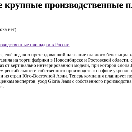
ие крупные производственные 
ока нет)
оизводственные площадки в России
ns, ещё недавно претендовавший на звание главного бенефициар
авила на торги фабрики в Новосибирске и Ростовской области,
аз от вертикально интегрированной модели, при которой Gloria 
м рентабельности собственного производства: на фоне укреплен
ии из стран Юго-Восточной Азии. Теперь компания планирует по
ценкам экспертов, уход Gloria Jeans с собственного производст
в.