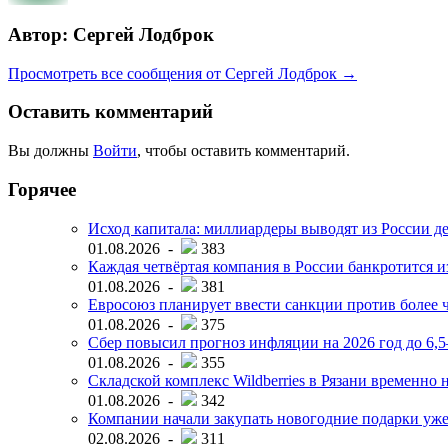
Автор: Сергей Лодброк
Просмотреть все сообщения от Сергей Лодброк →
Оставить комментарий
Вы должны
Войти
, чтобы оставить комментарий.
Горячее
Исход капитала: миллиардеры выводят из России д
01.08.2026 -
383
Каждая четвёртая компания в России банкротится и
01.08.2026 -
381
Евросоюз планирует ввести санкции против более ч
01.08.2026 -
375
Сбер повысил прогноз инфляции на 2026 год до 6,
01.08.2026 -
355
Складской комплекс Wildberries в Рязани временно н
01.08.2026 -
342
Компании начали закупать новогодние подарки уже 
02.08.2026 -
311