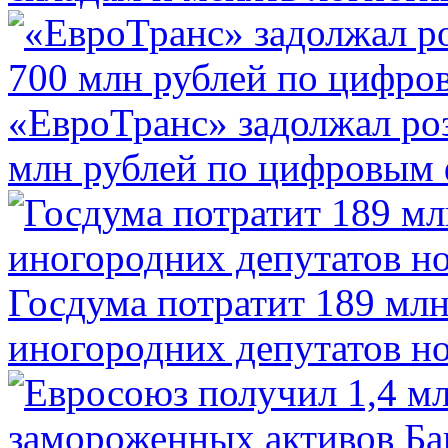
«ЕвроТранс» задолжал ро
млн рублей по цифровым
Госдума потратит 189 млн
иногородних депутатов но