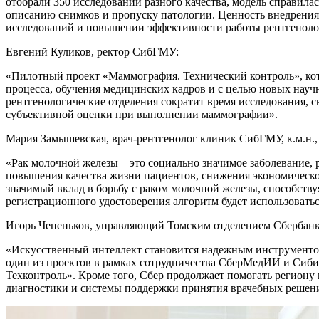
отобрали 350 исследований разного качества, модель справилас
описанию снимков и пропуску патологии. Ценность внедрения
исследований и повышении эффективности работы рентгеноло
Евгений Куликов, ректор СибГМУ:
«Пилотный проект «Маммография. Технический контроль», ко
процесса, обучения медицинских кадров и с целью новых науч
рентгенологические отделения сократит время исследования, с
субъективной оценки при выполнении маммографии».
Мария Замышевская, врач-рентгенолог клиник СибГМУ, к.м.н
«Рак молочной железы – это социально значимое заболевание, 
повышения качества жизни пациентов, снижения экономической
значимый вклад в борьбу с раком молочной железы, способств
регистрационного удостоверения алгоритм будет использоват
Игорь Чепеньков, управляющий Томским отделением Сбербанк
«Искусственный интеллект становится надежным инструментом 
один из проектов в рамках сотрудничества СберМедИИ и Сиби
Техконтроль». Кроме того, Сбер продолжает помогать региону
диагностики и системы поддержки принятия врачебных решени