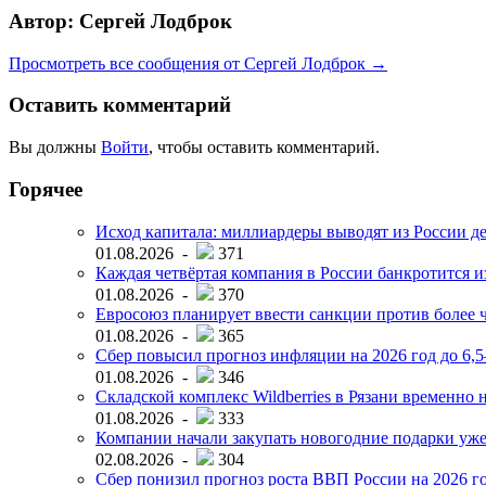
Автор: Сергей Лодброк
Просмотреть все сообщения от Сергей Лодброк →
Оставить комментарий
Вы должны
Войти
, чтобы оставить комментарий.
Горячее
Исход капитала: миллиардеры выводят из России д
01.08.2026 -
371
Каждая четвёртая компания в России банкротится и
01.08.2026 -
370
Евросоюз планирует ввести санкции против более ч
01.08.2026 -
365
Сбер повысил прогноз инфляции на 2026 год до 6,
01.08.2026 -
346
Складской комплекс Wildberries в Рязани временно н
01.08.2026 -
333
Компании начали закупать новогодние подарки уже 
02.08.2026 -
304
Сбер понизил прогноз роста ВВП России на 2026 г