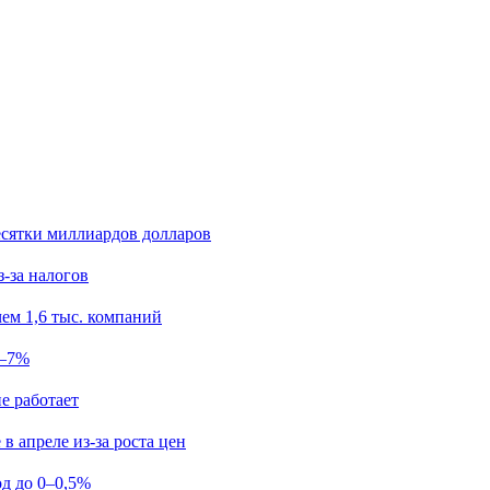
есятки миллиардов долларов
з-за налогов
ем 1,6 тыс. компаний
5–7%
е работает
в апреле из-за роста цен
од до 0–0,5%