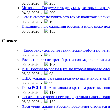
02.08.2026 -
285
Милонов: в Госдуме есть депутаты, которых ни разу
04.08.2026 -
200
Семьи смогут получить остаток маткапитала наличн
05.08.2026 -
195
Инфляционные ожидания россиян в июле резко под
03.08.2026 -
183
Свежее
«Евротранс» допустил технический дефолт по чет
06.08.2026 -
83
Росстат: в России третий раз за год зафиксирована 
06.08.2026 -
103
ВВП России вырос на 0,8% во втором квартале 2026
06.08.2026 -
98
США усилили разведывательную деятельность на К
06.08.2026 -
99
Глава РСПП Шохин заявил о кратном росте выездн
06.08.2026 -
118
Сенат США одобрил беспрецедентный пакет огран
06.08.2026 -
132
Хуснуллин: жильё в России продолжает строиться и