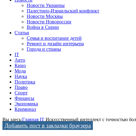
Новости Украины
Палестино-Израильский конфликт
Новости Москвы
Новости Новороссии
Война в Сирии
Статьи
Семья и воспитание детей
Ремонт и дизайн интерьера
Города и страны
IT
Авто
Кино
Мода
Наука
Политика
Право
Спорт
Финансы
Экономика
Криминал
Вы здесь:
Главная
IT
Искусственный интеллект с точностью бол
Добавить пост в закладки браузера