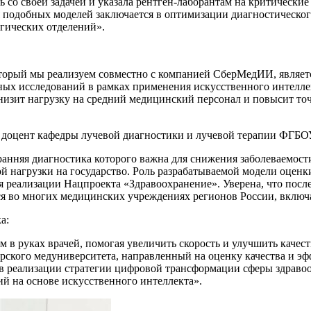
ь со своей задачей и указала рентген-лаборантам на критически
 подобных моделей заключается в оптимизации диагностическог
гических отделений».
торый мы реализуем совместно с компанией СберМедИИ, являет
ных исследований в рамках применения искусственного интеллек
низит нагрузку на средний медицинский персонал и повысит точ
., доцент кафедры лучевой диагностики и лучевой терапии ФГ
ранняя диагностика которого важна для снижения заболеваемост
 нагрузки на государство. Роль разрабатываемой модели оценки
уя реализации Нацпроекта «Здравоохранение». Уверена, что пос
ься во многих медицинских учреждениях регионов России, вклю
а:
в руках врачей, помогая увеличить скорость и улучшить качес
рского медуниверситета, направленный на оценку качества и 
 в реализации стратегии цифровой трансформации сферы здраво
й на основе искусственного интеллекта».