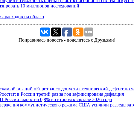
олучил возможность оценки работоспособности систем искусст
изировать 10 миллионов исследований
я расходов на облако
Понравилась новость - поделитесь с Друзьями!
«Евротранс» допустил технический дефолт по 
Росстат: в России третий раз за год зафиксирована дефляция
 России вырос на 0,8% во втором квартале 2026 года
США усилили разведывате