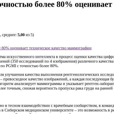
очностью более 80% оценивает 
, среднее:
5,00
из 5)
е 80% оценивает техническое качество маммографии
ма искусственного интеллекта в процесс оценки качества цифр
ий (350 исследований по 4 изображения) различного качества 
 по PGMI с точностью более 80%.
ля улучшения качества выполнения рентгенологических исслед
– превосходное качество изображений, а каждая последующая бу
лгоритм анализирует маммограммы и указывает рентген-лаборан
лее точным, снижая вероятность пропуска рака груди на ранней 
о в тесном взаимодействии с врачебным сообществом, в команд
 в Сибирском медицинском университете – это возможность в р