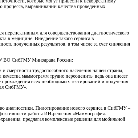
е неточности, которые могут привести к некорректному
о процесса, выравнивании качества проведенных
ся перспективным для совершенствования диагностического
та в медицине. Внедрение такого сервиса в
ность полученных результатов, в том числе за счет снижения
БОУ ВО СибГМУ Минздрава России:
и и смертности трудоспособного населения нашей страны,
 качества маммограмм трудно переоценить, ведь она внесет
ле прохождения всех необходимых тестирований и получения
чая СибГМУ».
тво диагностики. Пилотирование нового сервиса в СибГМУ –
эффективности работы ИИ-решения «Маммография.
охранения, предлагая комплексные решения для мобильной