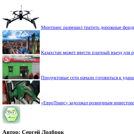
Минтранс разрешил тратить дорожные фонды
Казахстан может ввести платный въезд для
Продуктовые сети начали готовиться к удара
«ЕвроТранс» задолжал розничным инвестор
Автор: Сергей Лодброк