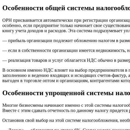
Особенности общей системы налогообл
ОРН присваивается автоматически при регистрации организаци
особенно, если предприятие только начинает свое существован
книгу учета доходов и расходов. Эта система подразумевает у
— прибыль организации подлежит обложению налогом в разме
— если в собственности организации имеется недвижимость, на
— реализация товаров и услуг облагается НДС обычно в разм
В основном именно НДС влияет на выбор предпринимателя в по
заполнению и ведению входящих и исходящих счетов-фактур, а 
выгоден в торговле оптом и организациям, контрагентами кот
Особенности упрощенной системы нал
Многие бизнесмены начинают именно с этой системы налогообл
Вместе с этим сдавать отчетность по данному налогу придется р
Остановив свой выбор на этой системе налогообложения, необх