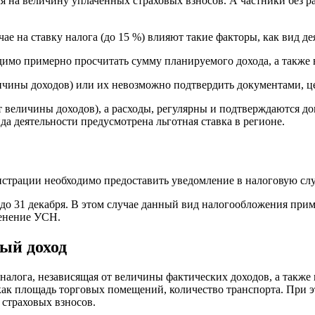
 на величину уплаченных страховых взносов. А частники без ра
е на ставку налога (до 15 %) влияют такие факторы, как вид д
имо примерно просчитать сумму планируемого дохода, а также 
личины доходов) или их невозможно подтвердить документами, 
т величины доходов), а расходы, регулярны и подтверждаются 
да деятельности предусмотрена льготная ставка в регионе.
истрации необходимо предоставить уведомление в налоговую слу
о 31 декабря. В этом случае данный вид налогообложения приме
менение УСН.
ый доход
лога, независящая от величины фактических доходов, а также в
, как площадь торговых помещений, количество транспорта. При
страховых взносов.