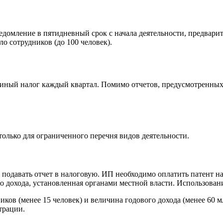
омление в пятидневный срок с начала деятельности, предварите
 сотрудников (до 100 человек).
диный налог каждый квартал. Помимо отчетов, предусмотренны
олько для ограниченного перечня видов деятельности.
одавать отчет в налоговую. ИП необходимо оплатить патент на с
о дохода, установленная органами местной власти. Использован
ков (менее 15 человек) и величина годового дохода (менее 60 
трации.