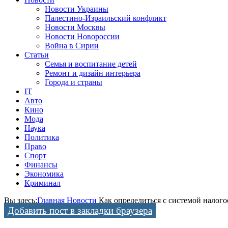
Новости Украины
Палестино-Израильский конфликт
Новости Москвы
Новости Новороссии
Война в Сирии
Статьи
Семья и воспитание детей
Ремонт и дизайн интерьера
Города и страны
IT
Авто
Кино
Мода
Наука
Политика
Право
Спорт
Финансы
Экономика
Криминал
Вы здесь:
Главная
Новости
Как определиться с системой налог
Добавить пост в закладки браузера