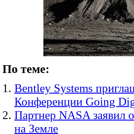
По теме:
Bentley Systems пригла
Конференции Going Dig
Партнер NASA заявил о
на Земле