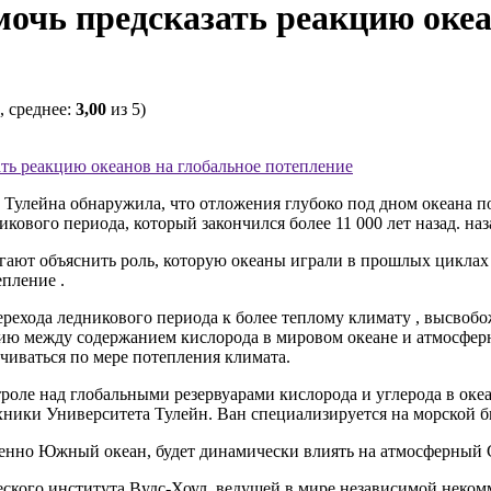
очь предсказать реакцию океа
, среднее:
3,00
из 5)
ть реакцию океанов на глобальное потепление
Тулейна обнаружила, что отложения глубоко под дном океана поз
кового периода, который закончился более 11 000 лет назад. наз
огают объяснить роль, которую океаны играли в прошлых циклах 
епление .
ехода ледникового периода к более теплому климату , высвобож
ию между содержанием кислорода в мировом океане и атмосферн
ичиваться по мере потепления климата.
оле над глобальными резервуарами кислорода и углерода в океа
хники Университета Тулейн. Ван специализируется на морской 
обенно Южный океан, будет динамически влиять на атмосферный 
еского института Вудс-Хоул, ведущей в мире независимой неко