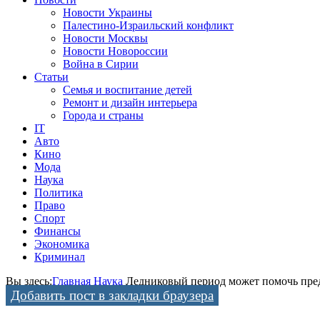
Новости Украины
Палестино-Израильский конфликт
Новости Москвы
Новости Новороссии
Война в Сирии
Статьи
Семья и воспитание детей
Ремонт и дизайн интерьера
Города и страны
IT
Авто
Кино
Мода
Наука
Политика
Право
Спорт
Финансы
Экономика
Криминал
Вы здесь:
Главная
Наука
Ледниковый период может помочь пред
Добавить пост в закладки браузера