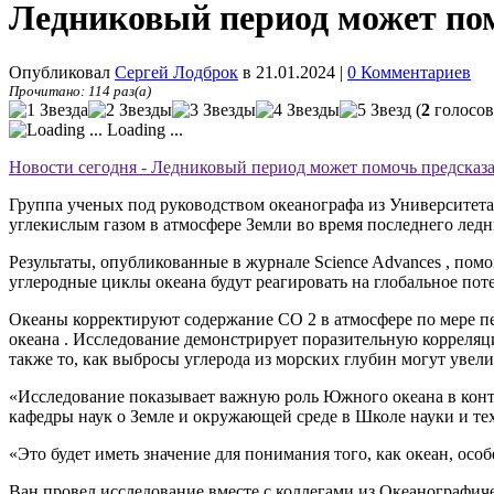
Ледниковый период может пом
Опубликовал
Сергей Лодброк
в 21.01.2024
|
0 Комментариев
Прочитано: 114 раз(а)
(
2
голосов
Loading ...
Новости сегодня - Ледниковый период может помочь предсказа
Группа ученых под руководством океанографа из Университета 
углекислым газом в атмосфере Земли во время последнего ледни
Результаты, опубликованные в журнале Science Advances , пом
углеродные циклы океана будут реагировать на глобальное пот
Океаны корректируют содержание CO 2 в атмосфере по мере пер
океана . Исследование демонстрирует поразительную корреляц
также то, как выбросы углерода из морских глубин могут увел
«Исследование показывает важную роль Южного океана в контр
кафедры наук о Земле и окружающей среде в Школе науки и те
«Это будет иметь значение для понимания того, как океан, ос
Ван провел исследование вместе с коллегами из Океанографич