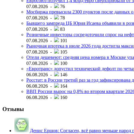
Евросоюз получил 1,4 млрд евро сверхприбыли от 
07.08.2026 -
76
Мосбиржа превысила 2300 пунктов после данных о
07.08.2026 -
78
Бывшего зампреда ЦБ Юрия Исаева объявили в розы
07.08.2026 -
83
Розничные инвесторы сосредоточили спрос на нефт
07.08.2026 -
101
Рыночная ипотека в июле 2026 года достигла макси
07.08.2026 -
105
Отели дешевеют: средняя цена номера в Москве упал
07.08.2026 -
100
«Евротранс» допустил технический дефолт по чет
06.08.2026 -
146
Росстат: в России третий раз за год зафиксирована 
06.08.2026 -
164
ВВП России вырос на 0,8% во втором квартале 2026
06.08.2026 -
160
Отзывы
Денис Ершов:
Согласен, всё равно меньше народ пи