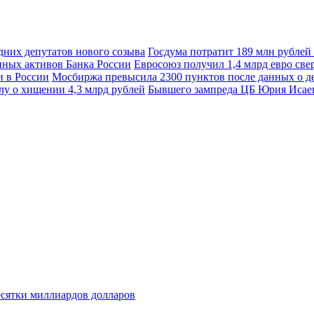
Госдума потратит 189 млн рублей
Евросоюз получил 1,4 млрд евро св
Мосбиржа превысила 2300 пунктов после данных о д
Бывшего зампреда ЦБ Юрия Исаева
есятки миллиардов долларов