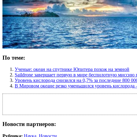
По теме:
Ученые: океан на спутнике Юпитера похож на земной
Saildrone завершает первую в мире беспилотную миссию
Уровень кислорода снизился на 0,7% за последние 800 0
В Мировом океане резко уменьшился уровень кислорода
Новости партнеров:
Рубрика:
Наука
,
Новости