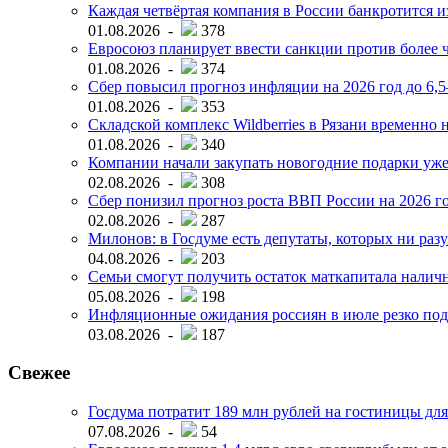
Каждая четвёртая компания в России банкротится и
01.08.2026 -
378
Евросоюз планирует ввести санкции против более ч
01.08.2026 -
374
Сбер повысил прогноз инфляции на 2026 год до 6,
01.08.2026 -
353
Складской комплекс Wildberries в Рязани временно н
01.08.2026 -
340
Компании начали закупать новогодние подарки уже 
02.08.2026 -
308
Сбер понизил прогноз роста ВВП России на 2026 г
02.08.2026 -
287
Милонов: в Госдуме есть депутаты, которых ни разу
04.08.2026 -
203
Семьи смогут получить остаток маткапитала наличн
05.08.2026 -
198
Инфляционные ожидания россиян в июле резко под
03.08.2026 -
187
Свежее
Госдума потратит 189 млн рублей на гостиницы дл
07.08.2026 -
54