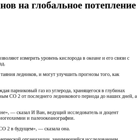
нов на глобальное потепление
воляют измерить уровень кислорода в океане и его связи с
ад.
таяния ледников, и могут улучшить прогнозы того, как
дая парниковый газ из углерода, хранящегося в глубинах
ым CO 2 от последнего ледникового периода до наших дней, а
не», — сказал И Ван, ведущий исследователь и доцент
биогеохимии и палеоокеанографии.
CO 2 в будущем», — сказала она.
ммерческой организации, занимающейся исследованием,