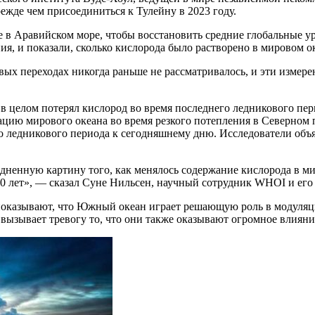
режде чем присоединиться к Тулейну в 2023 году.
 в Аравийском море, чтобы восстановить средние глобальные ур
ия, и показали, сколько кислорода было растворено в мировом 
ых переходах никогда раньше не рассматривалось, и эти измер
н в целом потерял кислород во время последнего ледникового 
ию мирового океана во время резкого потепления в Северном п
го ледникового периода к сегодняшнему дню. Исследователи об
едненную картину того, как менялось содержание кислорода в м
0 лет», — сказал Суне Нильсен, научный сотрудник WHOI и его 
 показывают, что Южный океан играет решающую роль в модуля
 вызывает тревогу то, что они также оказывают огромное влияни