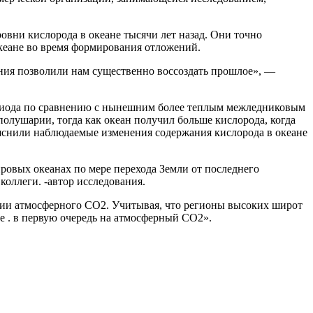
овни кислорода в океане тысячи лет назад. Они точно
океане во время формирования отложений.
ения позволили нам существенно воссоздать прошлое», —
периода по сравнению с нынешним более теплым межледниковым
олушарии, тогда как океан получил больше кислорода, когда
ъяснили наблюдаемые изменения содержания кислорода в океане
ировых океанах по мере перехода Земли от последнего
коллеги. -автор исследования.
ции атмосферного CO2. Учитывая, что регионы высоких широт
е . в первую очередь на атмосферный CO2».