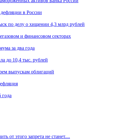
замороженных активов Банка России
 дефляции в России
ск по делу о хищении 4,3 млрд рублей
егазовом и финансовом секторах
мума за два года
а до 10,4 тыс. рублей
ырем выпускам облигаций
дефляция
 года
ть от этого запрета не станет....