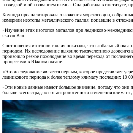
разведкой и образованием океана. Она работала в институте, п
Команда проанализировала отложения морского дна, собранные
измерили изотопы металлического таллия, попавшие в отложен
«Изучение этих изотопов металлов при ледниково-межледников
сказал Ван.
Соотношения изотопов таллия показали, что глобальный океа
периодом. Их исследование выявило тысячелетнюю деоксигенац
произошло резкое похолодание во время перехода от последне
процессами в Южном океане.
«Это исследование является первым, которое представляет уср
ледникового периода к более теплому климату последних 10 00
«Эти новые данные имеют большое значение, потому что они
больше всего страдают от антропогенного изменения климата ,