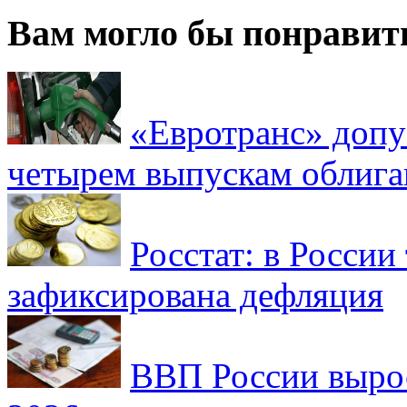
Вам могло бы понравит
«Евротранс» допу
четырем выпускам облиг
Росстат: в России 
зафиксирована дефляция
ВВП России вырос