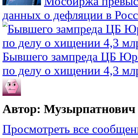
Мосбиржа превыси
данных о дефляции в Рос
Бывшего зампреда ЦБ Юри
по делу о хищении 4,3 мл
Автор: Музырпатнович
Просмотреть все сообще