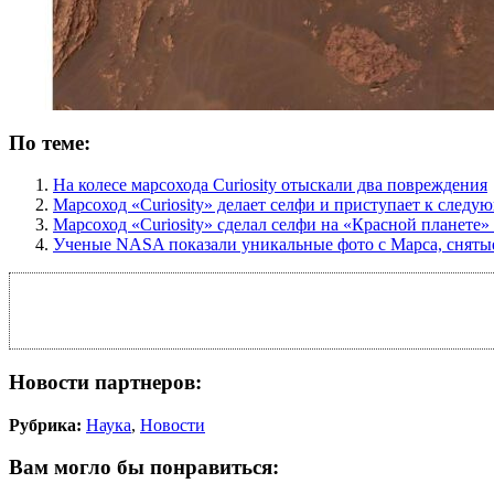
По теме:
На колесе марсохода Curiosity отыскали два повреждения
Марсоход «Curiosity» делает селфи и приступает к следу
Марсоход «Curiosity» сделал селфи на «Красной планете»
Ученые NASA показали уникальные фото с Марса, снятые
Новости партнеров:
Рубрика:
Наука
,
Новости
Вам могло бы понравиться: