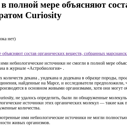
в полной мере объясняют сост
атом Curiosity
ока нет)
 объясняют состав органических веществ, собранных марсиански
ими небиологические источники не смогли в полной мере объяс
на в журнале «Астробиология» .
 количеств декана , ундекана и додекана в образце породы, пр
оединения, найденные на Марсе, и исследователи предположили,
роизводятся в основном живыми организмами, хотя они могут об
riosity, не удалось определить, были ли обнаруженные молеку
логические источники этих органических молекул — такие как п
уженные количества.
ссмотренные ими небиологические источники не могли полностью
льности живых организмов.