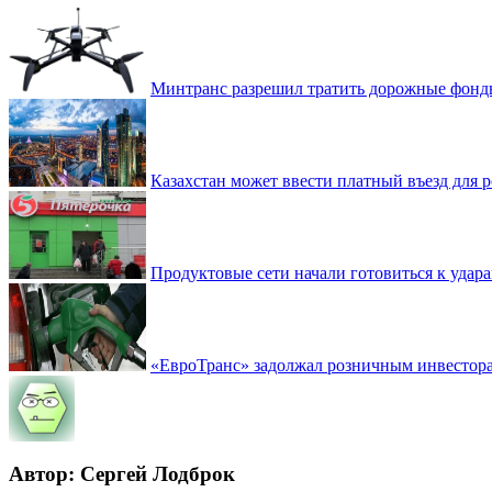
Минтранс разрешил тратить дорожные фонды
Казахстан может ввести платный въезд для
Продуктовые сети начали готовиться к удара
«ЕвроТранс» задолжал розничным инвестор
Автор: Сергей Лодброк