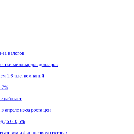
з-за налогов
есятки миллиардов долларов
ем 1,6 тыс. компаний
5–7%
е работает
в апреле из-за роста цен
од до 0–0,5%
егазовом и финансовом секторах