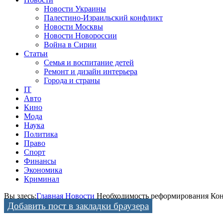
Новости Украины
Палестино-Израильский конфликт
Новости Москвы
Новости Новороссии
Война в Сирии
Статьи
Семья и воспитание детей
Ремонт и дизайн интерьера
Города и страны
IT
Авто
Кино
Мода
Наука
Политика
Право
Спорт
Финансы
Экономика
Криминал
Вы здесь:
Главная
Новости
Необходимость реформирования Ко
Добавить пост в закладки браузера