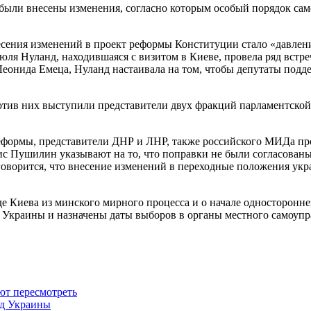
 были внесены изменения, согласно которым особый порядок сам
сения изменений в проект реформы Конституции стало «давлени
я Нуланд, находившаяся с визитом в Киеве, провела ряд встреч
Леонида Емеца, Нуланд настаивала на том, чтобы депутаты под
тив них выступили представители двух фракций парламентской
еформы, представители ДНР и ЛНР, также российского МИДа пр
с Пушилин указывают на то, что поправки не были согласованы
оворится, что внесение изменений в переходные положения ук
е Киева из минского мирного процесса и о начале односторонн
 Украины и назначены даты выборов в органы местного самоупр
т пересмотреть
од Украины