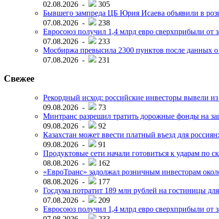
02.08.2026 -
305
Бывшего зампреда ЦБ Юрия Исаева объявили в розы
07.08.2026 -
238
Евросоюз получил 1,4 млрд евро сверхприбыли от 
07.08.2026 -
233
Мосбиржа превысила 2300 пунктов после данных о
07.08.2026 -
231
Свежее
Рекордный исход: российские инвесторы вывели из
09.08.2026 -
73
Минтранс разрешил тратить дорожные фонды на за
09.08.2026 -
92
Казахстан может ввести платный въезд для россия
09.08.2026 -
91
Продуктовые сети начали готовиться к ударам по с
08.08.2026 -
162
«ЕвроТранс» задолжал розничным инвесторам окол
08.08.2026 -
177
Госдума потратит 189 млн рублей на гостиницы дл
07.08.2026 -
209
Евросоюз получил 1,4 млрд евро сверхприбыли от 
07.08.2026 -
233