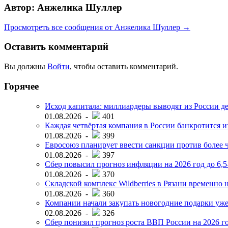
Автор: Анжелика Шуллер
Просмотреть все сообщения от Анжелика Шуллер →
Оставить комментарий
Вы должны
Войти
, чтобы оставить комментарий.
Горячее
Исход капитала: миллиардеры выводят из России д
01.08.2026 -
401
Каждая четвёртая компания в России банкротится и
01.08.2026 -
399
Евросоюз планирует ввести санкции против более ч
01.08.2026 -
397
Сбер повысил прогноз инфляции на 2026 год до 6,
01.08.2026 -
370
Складской комплекс Wildberries в Рязани временно н
01.08.2026 -
360
Компании начали закупать новогодние подарки уже 
02.08.2026 -
326
Сбер понизил прогноз роста ВВП России на 2026 г