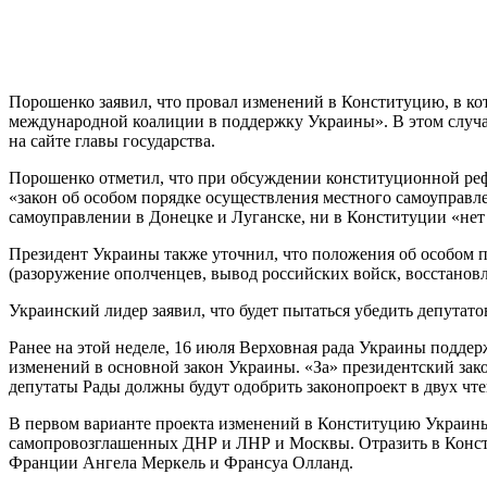
Порошенко заявил, что провал изменений в Конституцию, в ко
международной коалиции в поддержку Украины». В этом случае
на сайте главы государства.
Порошенко отметил, что при обсуждении конституционной реф
«закон об особом порядке осуществления местного самоуправл
самоуправлении в Донецке и Луганске, ни в Конституции «нет 
Президент Украины также уточнил, что положения об особом п
(разоружение ополченцев, вывод российских войск, восстанов
Украинский лидер заявил, что будет пытаться убедить депутат
Ранее на этой неделе, 16 июля Верховная рада Украины поддер
изменений в основной закон Украины. «За» президентский зак
депутаты Рады должны будут одобрить законопроект в двух чте
В первом варианте проекта изменений в Конституцию Украины
самопровозглашенных ДНР и ЛНР и Москвы. Отразить в Конст
Франции Ангела Меркель и Франсуа Олланд.