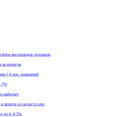
есятки миллиардов долларов
з-за налогов
ем 1,6 тыс. компаний
5–7%
е работает
в апреле из-за роста цен
од до 0–0,5%