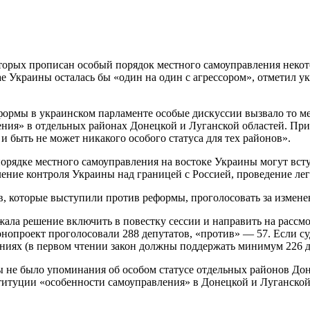
торых прописан особый порядок местного самоуправления некот
 Украины осталась бы «один на один с агрессором», отметил у
ормы в украинском парламенте особые дискуссии вызвало то ме
ения» в отдельных районах Донецкой и Луганской областей. При
и быть не может никакого особого статуса для тех районов».
орядке местного самоуправления на востоке Украины могут всту
ление контроля Украины над границей с Россией, проведение л
ов, которые выступили против реформы, проголосовать за измен
жала решение включить в повестку сессии и направить на рассм
онопроект проголосовали 288 депутатов, «против» — 57. Если с
ниях (в первом чтении закон должны поддержать минимум 226 де
 не было упоминания об особом статусе отдельных районов Дон
итуции «особенности самоуправления» в Донецкой и Луганской