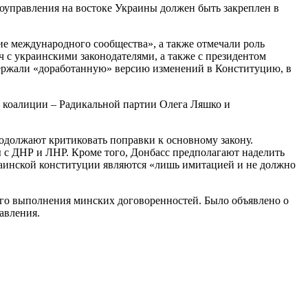
оуправления на востоке Украины должен быть закреплен в
е международного сообщества», а также отмечали роль
 с украинскими законодателями, а также с президентом
держали «доработанную» версию изменений в Конституцию, в
 коалиции – Радикальной партии Олега Ляшко и
одолжают критиковать поправки к основному закону.
 с ДНР и ЛНР. Кроме того, Донбасс предполагают наделить
раинской конституции являются «лишь имитацией и не должно
его выполнения минских договоренностей. Было объявлено о
авления.