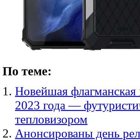
По теме:
Новейшая флагманская 
2023 года — футуристи
тепловизором
Анонсированы день рел