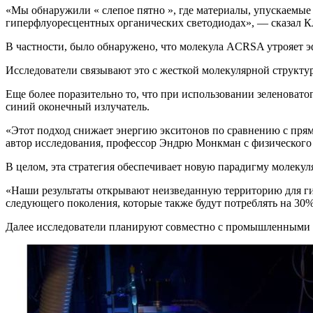
«Мы обнаружили « слепое пятно », где материалы, упускаемые
гиперфлуоресцентных органических светодиодах», — сказал Кл
В частности, было обнаружено, что молекула ACRSA утрояет 
Исследователи связывают это с жесткой молекулярной струк
Еще более поразительно то, что при использовании зеленоват
синий оконечный излучатель.
«Этот подход снижает энергию экситонов по сравнению с прям
автор исследования, профессор Эндрю Монкман с физического 
В целом, эта стратегия обеспечивает новую парадигму молеку
«Наши результаты открывают неизведанную территорию для ги
следующего поколения, которые также будут потреблять на 30
Далее исследователи планируют совместно с промышленными 