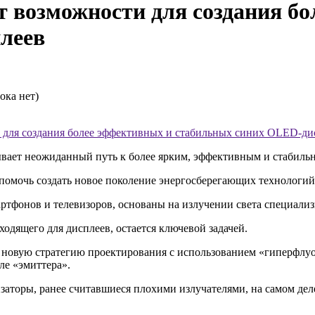
т возможности для создания б
леев
ока нет)
и для создания более эффективных и стабильных синих OLED-ди
ывает неожиданный путь к более ярким, эффективным и стабил
т помочь создать новое поколение энергосберегающих технологи
ртфонов и телевизоров, основаны на излучении света специал
одящего для дисплеев, остается ключевой задачей.
и новую стратегию проектирования с использованием «гиперфлу
ле «эмиттера».
заторы, ранее считавшиеся плохими излучателями, на самом де