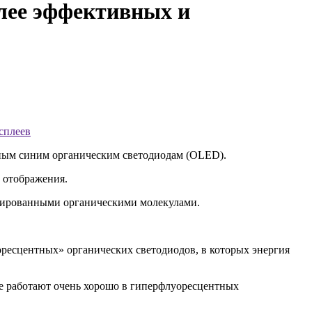
олее эффективных и
сплеев
ьным синим органическим светодиодам (OLED).
й отображения.
изированными органическими молекулами.
оресцентных» органических светодиодов, в которых энергия
ле работают очень хорошо в гиперфлуоресцентных