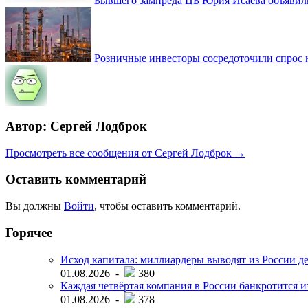
Бывшего зампреда ЦБ Юрия Исаева объявили
Розничные инвесторы сосредоточили спрос 
Автор: Сергей Лодброк
Просмотреть все сообщения от Сергей Лодброк →
Оставить комментарий
Вы должны
Войти
, чтобы оставить комментарий.
Горячее
Исход капитала: миллиардеры выводят из России д
01.08.2026 -
380
Каждая четвёртая компания в России банкротится и
01.08.2026 -
378