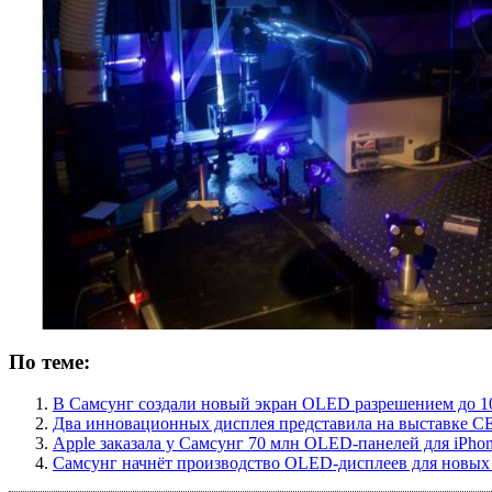
По теме:
В Самсунг создали новый экран OLED разрешением до 1
Два инновационных дисплея представила на выставке 
Apple заказала у Самсунг 70 млн OLED-панелей для iPhon
Самсунг начнёт производство OLED-дисплеев для новых 