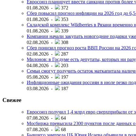
Евросоюз планирует ввести санкции против более ч
01.08.2026 -
372
Сбер повысил прогноз инфляции на 2026 год до 6,
01.08.2026 -
353
Складской комплекс Wildberries в Рязани временно н
01.08.2026 -
339
Компании начали закупать новогодние подарки уже 
02.08.2026 -
308
Сбер понизил прогноз роста ВВП России на 2026 г
02.08.2026 -
287
Милонов: в Госдуме есть депутаты, которых ни разу
04.08.2026 -
203
Семьи смогут получить остаток маткапитала наличн
05.08.2026 -
197
Инфляционные ожидания россиян в июле резко под
03.08.2026 -
187
Свежее
Евросоюз получил 1,4 млрд евро сверхприбыли от 
07.08.2026 -
64
Мосбиржа превысила 2300 пунктов после данных о
07.08.2026 -
68
Бывшего зампреда ЦБ Юрия Исаева объявили в розы