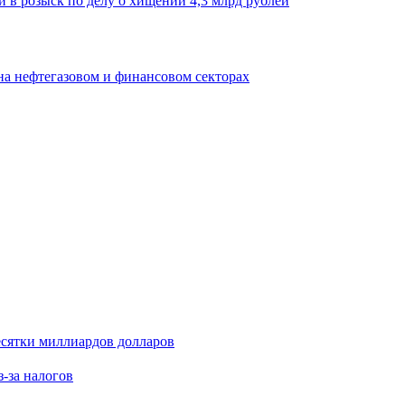
 в розыск по делу о хищении 4,3 млрд рублей
на нефтегазовом и финансовом секторах
есятки миллиардов долларов
з-за налогов