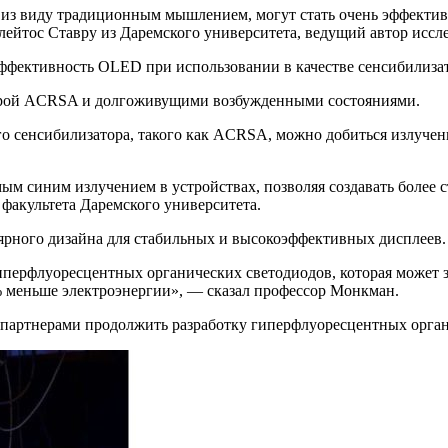
 из виду традиционным мышлением, могут стать очень эффектив
ейтос Ставру из Даремского университета, ведущий автор иссл
эффективность OLED при использовании в качестве сенсибилиз
турой ACRSA и долгоживущими возбужденными состояниями.
ого сенсибилизатора, такого как ACRSA, можно добиться излуче
ым синим излучением в устройствах, позволяя создавать более
факультета Даремского университета.
лярного дизайна для стабильных и высокоэффективных дисплеев.
перфлуоресцентных органических светодиодов, которая может з
% меньше электроэнергии», — сказал профессор Монкман.
партнерами продолжить разработку гиперфлуоресцентных орган