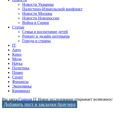
Новости Украины
Палестино-Израильский конфликт
Новости Москвы
Новости Новороссии
Война в Сирии
Статьи
Семья и воспитание детей
Ремонт и дизайн интерьера
Города и страны
IT
Авто
Кино
Мода
Наука
Политика
Право
Спорт
Финансы
Экономика
Криминал
Вы здесь:
Главная
IT
Новое исследование открывает возможнос
Добавить пост в закладки браузера