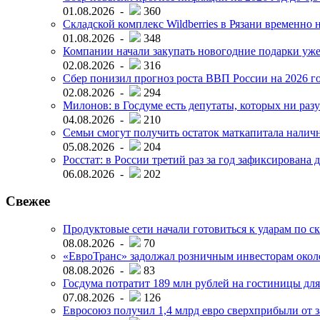
01.08.2026 -
360
Складской комплекс Wildberries в Рязани временно н
01.08.2026 -
348
Компании начали закупать новогодние подарки уже 
02.08.2026 -
316
Сбер понизил прогноз роста ВВП России на 2026 г
02.08.2026 -
294
Милонов: в Госдуме есть депутаты, которых ни разу
04.08.2026 -
210
Семьи смогут получить остаток маткапитала наличн
05.08.2026 -
204
Росстат: в России третий раз за год зафиксирована 
06.08.2026 -
202
Свежее
Продуктовые сети начали готовиться к ударам по с
08.08.2026 -
70
«ЕвроТранс» задолжал розничным инвесторам окол
08.08.2026 -
83
Госдума потратит 189 млн рублей на гостиницы дл
07.08.2026 -
126
Евросоюз получил 1,4 млрд евро сверхприбыли от 