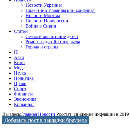
Новости Украины
Палестино-Израильский конфликт
Новости Москвы
Новости Новороссии
Война в Сирии
Статьи
Семья и воспитание детей
Ремонт и дизайн интерьера
Города и страны
IT
Авто
Кино
Мода
Наука
Политика
Право
Спорт
Финансы
Экономика
Криминал
Вы здесь:
Главная
Новости
Росстат: снижение инфляции в 2019
Добавить пост в закладки браузера