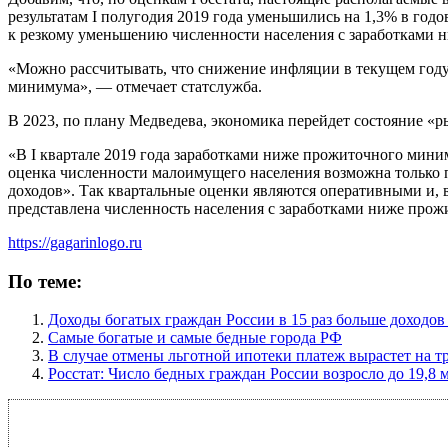
результатам I полугодия 2019 года уменьшились на 1,3% в год
к резкому уменьшению численности населения с заработками
«Можно рассчитывать, что снижение инфляции в текущем году
минимума», — отмечает статслужба.
В 2023, по плану Медведева, экономика перейдет состояние «ры
«В I квартале 2019 года заработками ниже прожиточного миним
оценка численности малоимущего населения возможна только по
доходов». Так квартальные оценки являются оперативными и, 
представлена численность населения с заработками ниже про
https://gagarinlogo.ru
По теме:
Доходы богатых граждан России в 15 раз больше доходов
Самые богатые и самые бедные города РФ
В случае отмены льготной ипотеки платеж вырастет на т
Росстат: Число бедных граждан России возросло до 19,8 