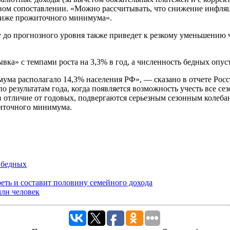
овом сопоставлении. «Можно рассчитывать, что снижение инфляц
 ниже прожиточного минимума».
 до прогнозного уровня также приведет к резкому уменьшению 
вка» с темпами роста на 3,3% в год, а численность бедных опус
ума располагало 14,3% населения РФ», — сказано в отчете Росс
 результатам года, когда появляется возможность учесть все с
в отличие от годовых, подвергаются серьезным сезонным колеба
житочного минимума.
 бедных
реть и составит половину семейного дохода
млн человек