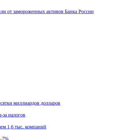
ыли от замороженных активов Банка России
есятки миллиардов долларов
з-за налогов
ем 1,6 тыс. компаний
5–7%