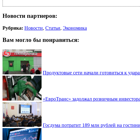
Новости партнеров:
Рубрика:
Новости
,
Статьи
,
Экономика
Вам могло бы понравиться:
Продуктовые сети начали готовиться к удара
«ЕвроТранс» задолжал розничным инвестор
Госдума потратит 189 млн рублей на гостин