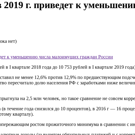
в 2019 г. приведет к уменьше
ока нет)
ведет к уменьшению числа малоимущих граждан России
в I квартале 2018 года до 10 753 рублей в I квартале 2019 года
оставил не менее 12,6% против 12,9% по предшествующим подсче
мство пересчитало долю населения РФ с заработками ниже велич
гнула на 2,5 млн человек, но такое сравнение не совсем коррек
 (в течение года снизился до 10 процентов), в 2016 г — 16 проце
ртому кварталу).
т опережающим ростом прожиточного минимума в сравнении с ин
 валютные доходы (за вычетом обязательных платежей и с корре