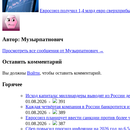
Евросоюз получил 1,4 млрд евро сверхприб
Автор: Музырпатнович
Просмотреть все сообщения от Музырпатнович →
Оставить комментарий
Вы должны
Войти
, чтобы оставить комментарий.
Горячее
Исход капитала: миллиардеры выводят из России д
01.08.2026 -
391
Каждая четвёртая компания в России банкротится и
01.08.2026 -
389
Евросоюз планирует ввести санкции против более ч
01.08.2026 -
387
Сбер повысил прогноз инфляции на 2026 год до 6,