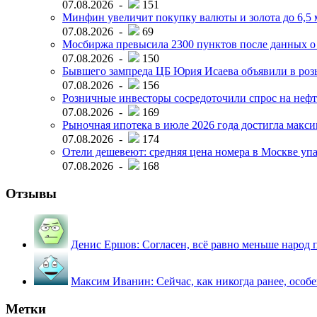
07.08.2026 -
151
Минфин увеличит покупку валюты и золота до 6,5 м
07.08.2026 -
69
Мосбиржа превысила 2300 пунктов после данных о
07.08.2026 -
150
Бывшего зампреда ЦБ Юрия Исаева объявили в розы
07.08.2026 -
156
Розничные инвесторы сосредоточили спрос на нефт
07.08.2026 -
169
Рыночная ипотека в июле 2026 года достигла макси
07.08.2026 -
174
Отели дешевеют: средняя цена номера в Москве упал
07.08.2026 -
168
Отзывы
Денис Ершов:
Согласен, всё равно меньше народ пи
Максим Иванин:
Сейчас, как никогда ранее, особ
Метки