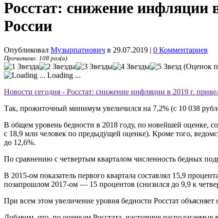
Росстат: снижение инфляции 
России
Опубликовал
Музырпатнович
в 29.07.2019
|
0 Комментариев
Прочитано: 108 раз(а)
(Оценок п
Loading ...
Новости сегодня - Росстат: снижение инфляции в 2019 г. при
Так, прожиточный минимум увеличился на 7,2% (с 10 038 рублей 
В общем уровень бедности в 2018 году, по новейшей оценке, с
с 18,9 млн человек по предыдущей оценке). Кроме того, ведо
до 12,6%.
По сравнению с четвертым кварталом численность бедных подпры
В 2015-ом показатель первого квартала составлял 15,9 процента
позапрошлом 2017-ом — 15 процентов (снизился до 9,9 к четве
При всем этом увеличение уровня бедности Росстат объясняе
Добавим, что, по оценкам Росстата, настоящие располагаемые