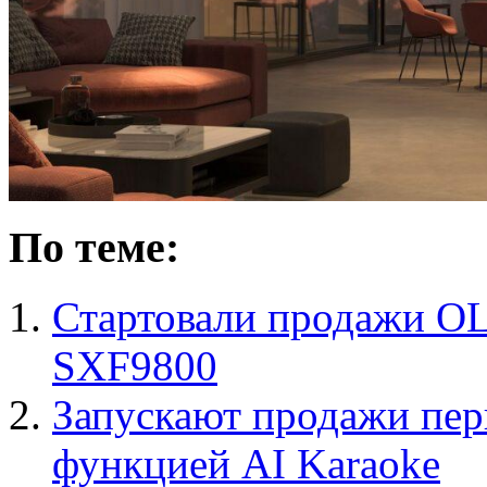
По теме:
Стартовали продажи OL
SXF9800
Запускают продажи пер
функцией AI Karaoke