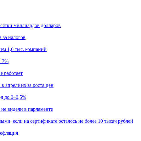
есятки миллиардов долларов
з-за налогов
ем 1,6 тыс. компаний
5–7%
е работает
в апреле из-за роста цен
од до 0–0,5%
 не видели в парламенте
ыми, если на сертификате осталось не более 10 тысяч рублей
дефляция