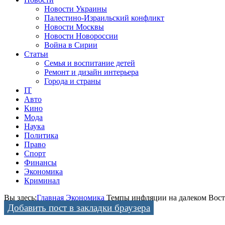
Новости Украины
Палестино-Израильский конфликт
Новости Москвы
Новости Новороссии
Война в Сирии
Статьи
Семья и воспитание детей
Ремонт и дизайн интерьера
Города и страны
IT
Авто
Кино
Мода
Наука
Политика
Право
Спорт
Финансы
Экономика
Криминал
Вы здесь:
Главная
Экономика
Темпы инфляции на далеком Вост
Добавить пост в закладки браузера