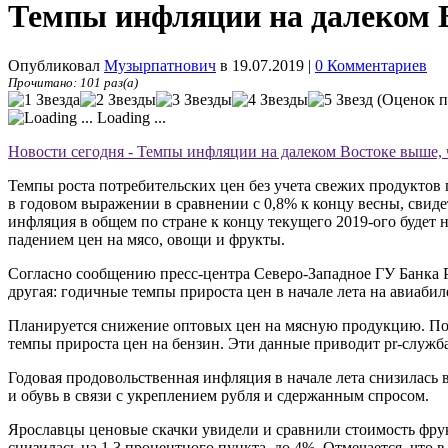
Темпы инфляции на далеком В
Опубликовал
Музырпатнович
в 19.07.2019
|
0 Комментариев
Прочитано: 101 раз(а)
(Оценок п
Loading ...
Новости сегодня - Темпы инфляции на далеком Востоке выше,
Темпы роста потребительских цен без учета свежих продуктов
в годовом выражении в сравнении с 0,8% к концу весны, свид
инфляция в общем по стране к концу текущего 2019-ого будет
падением цен на мясо, овощи и фрукты.
Согласно сообщению пресс-центра Северо-Западное ГУ Банка 
другая: годичные темпы прироста цен в начале лета на авиаби
Планируется снижение оптовых цен на мясную продукцию. По
темпы прироста цен на бензин. Эти данные приводит pr-служб
Годовая продовольственная инфляция в начале лета снизилась 
и обувь в связи с укреплением рубля и сдержанным спросом.
Ярославцы ценовые скачки увидели и сравнили стоимость фрук
снизилась на 1,3 процентного пункта, до 4%. Отмечается, что