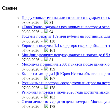
Свежее
Продуктовые сети начали готовиться к ударам по с
08.08.2026 -
81
«ЕвроТранс» задолжал розничным инвесторам окол
08.08.2026 -
94
Госдума потратит 189 млн рублей на гостиницы дл
07.08.2026 -
138
Евросоюз получил 1,4 млрд евро сверхприбыли от 
07.08.2026 -
161
Минфин увеличит покупку валюты и золота до 6,5 м
07.08.2026 -
81
Мосбиржа превысила 2300 пунктов после данных о
07.08.2026 -
159
Бывшего зампреда ЦБ Юрия Исаева объявили в розы
07.08.2026 -
167
Розничные инвесторы сосредоточили спрос на нефт
07.08.2026 -
178
Рыночная ипотека в июле 2026 года достигла макси
07.08.2026 -
183
Отели дешевеют: средняя цена номера в Москве упал
07.08.2026 -
178