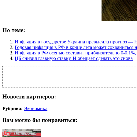
По теме:
Инфляция в государстве Украина превысила прогноз — 
Годовая инфляция в РФ в конце лета может сохраниться 
Инфляция в РФ осенью составит приблизительно 0-0.1%
ЦБ снизил главную ставку. И обещает сделать это снова
Новости партнеров:
Рубрика:
Экономика
Вам могло бы понравиться: