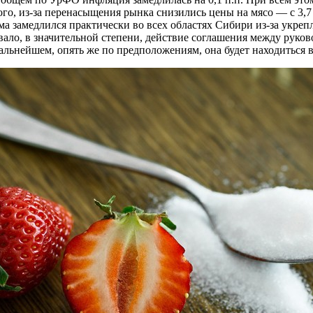
о, из-за перенасыщения рынка снизились цены на мясо — с 3,7 
зма замедлился практически во всех областях Сибири из-за укре
овало, в значительной степени, действие соглашения между ру
альнейшем, опять же по предположениям, она будет находиться 