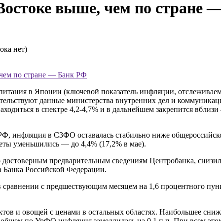
остоке выше, чем по стране 
ока нет)
 чем по стране — Банк РФ
 питания в Японии (ключевой показатель инфляции, отслеживае
етельствуют данные министерства внутренних дел и коммуникац
 находиться в спектре 4,2-4,7% и в дальнейшем закрепится вбл
РФ, инфляция в СЗФО оставалась стабильно ниже общероссийско
леты уменьшились — до 4,4% (17,2% в мае).
 достоверным предварительным сведениям Центробанка, снизил
а Банка Российской Федерации.
в сравнении с предшествующим месяцем на 1,6 процентного пунк
тов и овощей с ценами в остальных областях. Наибольшее сниж
 в общем по УрФО инфляция замедлилась на 0,1 п.п. При всем эт