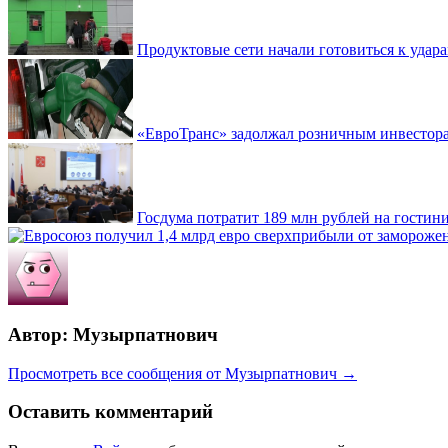
Продуктовые сети начали готовиться к удара
«ЕвроТранс» задолжал розничным инвестор
Госдума потратит 189 млн рублей на гостин
Автор: Музырпатнович
Просмотреть все сообщения от Музырпатнович →
Оставить комментарий