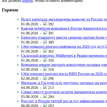
Вы должны
Войти
, чтобы оставить комментарий.
Горячее
Исход капитала: миллиардеры выводят из России д
01.08.2026 -
392
Каждая четвёртая компания в России банкротится и
01.08.2026 -
391
Евросоюз планирует ввести санкции против более ч
01.08.2026 -
389
Сбер повысил прогноз инфляции на 2026 год до 6,
01.08.2026 -
362
Складской комплекс Wildberries в Рязани временно н
01.08.2026 -
350
Компании начали закупать новогодние подарки уже 
02.08.2026 -
318
Сбер понизил прогноз роста ВВП России на 2026 г
02.08.2026 -
296
Милонов: в Госдуме есть депутаты, которых ни разу
04.08.2026 -
213
Семьи смогут получить остаток маткапитала наличн
05.08.2026 -
204
Росстат: в России третий раз за год зафиксирована 
06.08.2026 -
203