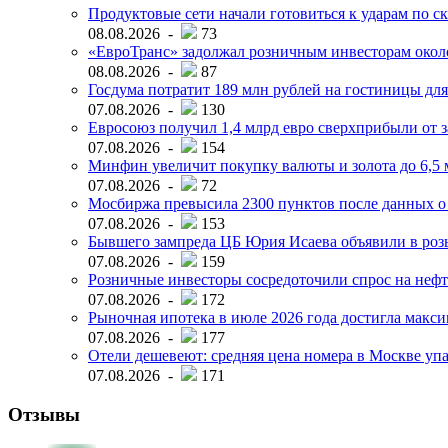
Продуктовые сети начали готовиться к ударам по с
08.08.2026 -
73
«ЕвроТранс» задолжал розничным инвесторам окол
08.08.2026 -
87
Госдума потратит 189 млн рублей на гостиницы дл
07.08.2026 -
130
Евросоюз получил 1,4 млрд евро сверхприбыли от 
07.08.2026 -
154
Минфин увеличит покупку валюты и золота до 6,5 м
07.08.2026 -
72
Мосбиржа превысила 2300 пунктов после данных о
07.08.2026 -
153
Бывшего зампреда ЦБ Юрия Исаева объявили в розы
07.08.2026 -
159
Розничные инвесторы сосредоточили спрос на нефт
07.08.2026 -
172
Рыночная ипотека в июле 2026 года достигла макси
07.08.2026 -
177
Отели дешевеют: средняя цена номера в Москве упал
07.08.2026 -
171
Отзывы