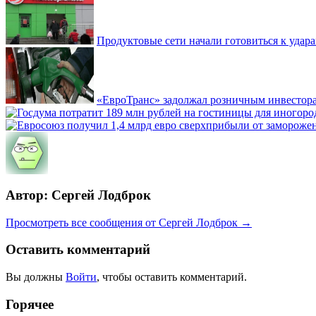
Продуктовые сети начали готовиться к удара
«ЕвроТранс» задолжал розничным инвестор
Автор: Сергей Лодброк
Просмотреть все сообщения от Сергей Лодброк →
Оставить комментарий
Вы должны
Войти
, чтобы оставить комментарий.
Горячее