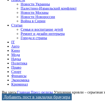
Новости Украины
Палестино-Израильский конфликт
Новости Москвы
Новости Новороссии
Война в Сирии
Статьи
Семья и воспитание детей
Ремонт и дизайн интерьера
Города и страны
IT
Авто
Кино
Мода
Наука
Политика
Право
Спорт
Финансы
Экономика
Криминал
Вы здесь:
Главная
Пресс-релизы
Утепление кровли – серьезная 
Добавить пост в закладки браузера