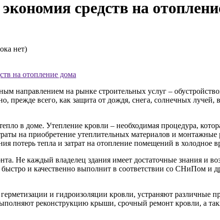
 экономия средств на отоплени
ока нет)
дств на отопление дома
ым направлением на рынке строительных услуг – обустройством
но, прежде всего, как защита от дождя, снега, солнечных лучей
епло в доме. Утепление кровли – необходимая процедура, котор
атраты на приобретение утеплительных материалов и монтажные
ения потерь тепла и затрат на отопление помещений в холодное в
онта. Не каждый владелец здания имеет достаточные знания и 
быстро и качественно выполнит в соответствии со СНиПом и 
ерметизации и гидроизоляции кровли, устраняют различные пр
ыполняют реконструкцию крыши, срочный ремонт кровли, а такж