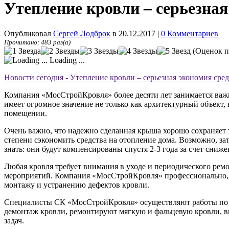
Утепление кровли – серьезная
Опубликовал
Сергей Лодброк
в 20.12.2017
|
0 Комментариев
Прочитано: 483 раз(а)
(Оценок п
Loading ...
Новости сегодня - Утепление кровли – серьезная экономия сре
Компания «МосСтройКровля» более десяти лет занимается важн
имеет огромное значение не только как архитектурный объект, 
помещении.
Очень важно, что надежно сделанная крыша хорошо сохраняет т
степени сэкономить средства на отопление дома. Возможно, з
знать: они будут компенсированы спустя 2-3 года за счет сниж
Любая кровля требует внимания в уходе и периодического рем
мероприятий. Компания «МосСтройКровля» профессионально, 
монтажу и устранению дефектов кровли.
Специалисты СК «МосСтройКровля» осуществляют работы по г
демонтаж кровли, ремонтируют мягкую и фальцевую кровли, в
задач.