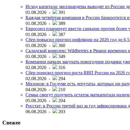
Исход капитала: миллиардеры выводят из России д
01.08.2026 -
391
Каждая четвёртая компания в России банкротится и
01.08.2026 -
389
Евросоюз планирует ввести санкции против более ч
01.08.2026 -
387
Сбер повысил прогноз инфляции на 2026 год до 6,
01.08.2026 -
360
Складской комплекс Wildberries в Рязани временно н
01.08.2026 -
349
Компании начали закупать новогодние подарки уже 
02.08.2026 -
316
Сбер понизил прогноз роста ВВП России на 2026 г
02.08.2026 -
294
Милонов: в Госдуме есть депутаты, которых ни разу
04.08.2026 -
210
Семьи смогут получить остаток маткапитала наличн
05.08.2026 -
204
Росстат: в России третий раз за год зафиксирована 
06.08.2026 -
203
Свежее