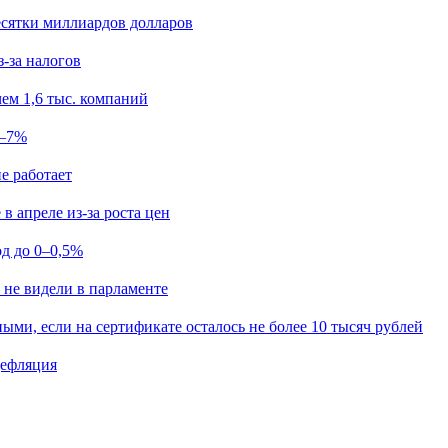
есятки миллиардов долларов
з-за налогов
ем 1,6 тыс. компаний
5–7%
е работает
в апреле из-за роста цен
од до 0–0,5%
 не видели в парламенте
ыми, если на сертификате осталось не более 10 тысяч рублей
дефляция