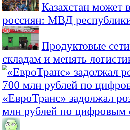
Казахстан может в
россиян: МВД республик
Продуктовые сети 
складам и менять логисти
«ЕвроТранс» задолжал ро
млн рублей по цифровым