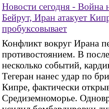
Новости сегодня - Война 
Бейрут, Иран атакует Кип
пробуксовывает
Конфликт вокруг Ирана п
противостоянием. В посл
несколько событий, кард
Тегеран нанес удар по бр
Кипре, фактически откры
Средиземноморье. Одновр
усилил бомбардировки лив