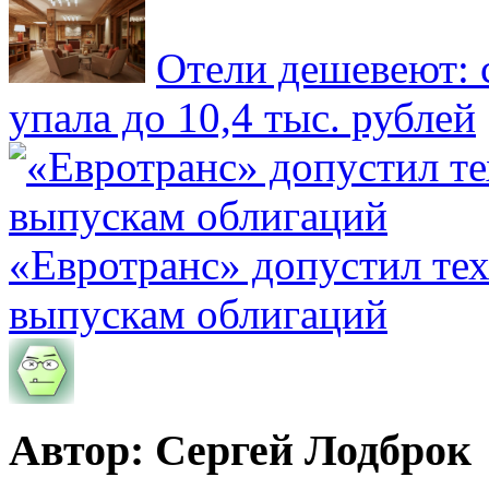
Отели дешевеют: 
упала до 10,4 тыс. рублей
«Евротранс» допустил те
выпускам облигаций
Автор: Сергей Лодброк