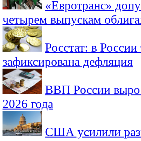
«Евротранс» допу
четырем выпускам облиг
Росстат: в России 
зафиксирована дефляция
ВВП России вырос
2026 года
США усилили раз