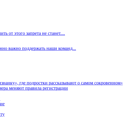
ть от этого запрета не станет....
енно важно поддержать наши команд...
аизнанку», где подростки рассказывают о самом сокровенном»
мера меняют правила регистрации
и
ние
иту