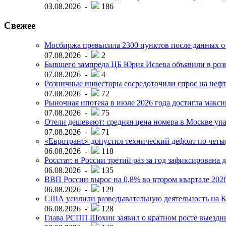
03.08.2026 -
186
Свежее
Мосбиржа превысила 2300 пунктов после данных о
07.08.2026 -
2
Бывшего зампреда ЦБ Юрия Исаева объявили в розы
07.08.2026 -
4
Розничные инвесторы сосредоточили спрос на нефт
07.08.2026 -
72
Рыночная ипотека в июле 2026 года достигла макси
07.08.2026 -
75
Отели дешевеют: средняя цена номера в Москве упал
07.08.2026 -
71
«Евротранс» допустил технический дефолт по чет
06.08.2026 -
118
Росстат: в России третий раз за год зафиксирована 
06.08.2026 -
135
ВВП России вырос на 0,8% во втором квартале 2026
06.08.2026 -
129
США усилили разведывательную деятельность на К
06.08.2026 -
128
Глава РСПП Шохин заявил о кратном росте выездн