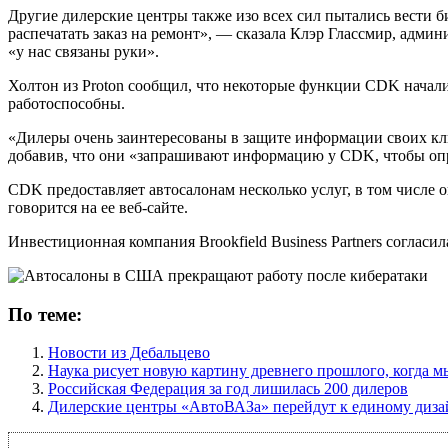
Другие дилерские центры также изо всех сил пытались вести 
распечатать заказ на ремонт», — сказала Клэр Глассмир, админ
«у нас связаны руки».
Холтон из Proton сообщил, что некоторые функции CDK начали
работоспособны.
«Дилеры очень заинтересованы в защите информации своих кл
добавив, что они «запрашивают информацию у CDK, чтобы опр
CDK предоставляет автосалонам несколько услуг, в том числе
говорится на ее веб-сайте.
Инвестиционная компания Brookfield Business Partners согласи
По теме:
Новости из Дебальцево
Наука рисует новую картину древнего прошлого, когда 
Российская Федерация за год лишилась 200 дилеров
Дилерские центры «АвтоВАЗа» перейдут к единому диза