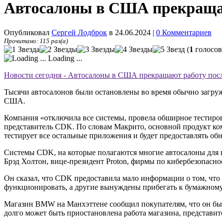
Автосалоны в США прекращаю
Опубликовал
Сергей Лодброк
в 24.06.2024
|
0 Комментариев
Прочитано: 115 раз(а)
(
1
голосов
Loading ...
Новости сегодня - Автосалоны в США прекращают работу пос
Тысячи автосалонов были остановлены во время обычно загру
США.
Компания «отключила все системы, провела обширное тестиро
представитель CDK. По словам Макрито, основной продукт к
тестирует все остальные приложения и будет предоставлять обн
Системы CDK, на которые полагаются многие автосалоны для в
Брэд Холтон, вице-президент Proton, фирмы по кибербезопасн
Он сказал, что CDK предоставила мало информации о том, что 
функционировать, а другие вынуждены прибегать к бумажному у
Магазин BMW на Манхэттене сообщил покупателям, что он был
долго может быть приостановлена ​​работа магазина, представ