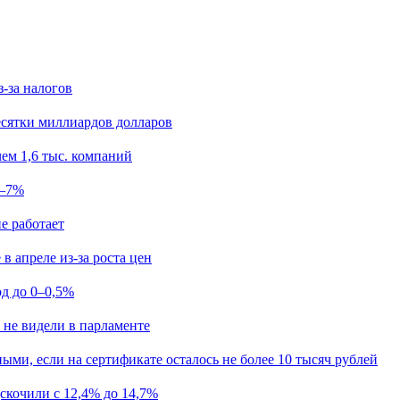
з-за налогов
есятки миллиардов долларов
ем 1,6 тыс. компаний
5–7%
е работает
в апреле из-за роста цен
од до 0–0,5%
 не видели в парламенте
ыми, если на сертификате осталось не более 10 тысяч рублей
скочили с 12,4% до 14,7%