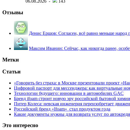
06.08.2026 -
143
Отзывы
Денис Ершов:
Согласен, всё равно меньше народ пи
Максим Иванин:
Сейчас, как никогда ранее, особ
Метки
Статьи
«Говорить без страха: в Москве презентовали проект «Н
Цифровой паспорт для мессенджера: как виртуальные но
Технологии будущего: инновации в автомобилях GAC
Бренд ifoam строит новую эру российской бытовой хими
Питер Колеса: невская инженерия переизобретает движе
Российский бренд «Ifoam» стал продуктом года
Какие документы нужны для возврата услуг по автокред
Это интересно