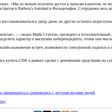
бизнес. «Мы не можем получить доступ к записям клиентов, не 
истратор в Barbera’s Autoland в Филадельфии. Сотрудники весь д
 восстанавливаться в среду днем, но другие остались недоступ
иентов», — сказал Майк Стэнтон, президент и исполнительный
еделить характер и масштабы киберинцидента, чтобы они могли
 онлайн-назначение встреч, возможности электронной подписи 
лась купить CDK в рамках сделки с денежными средствами на сум
мы смешивались и спаривались с другими видами людей
йну