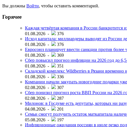
Вы должны
Войти
, чтобы оставить комментарий.
Горячее
Каждая четвёртая компания в России банкротится и
01.08.2026 -
376
Исход капитала: миллиардеры выводят из России д
01.08.2026 -
376
Евросоюз планирует ввести санкции против более ч
01.08.2026 -
369
Сбер повысил прогноз инфляции на 2026 год до 6,
01.08.2026 -
351
Складской комплекс Wildberries в Рязани временно н
01.08.2026 -
336
Компании начали закупать новогодние подарки уже 
02.08.2026 -
307
Сбер понизил прогноз роста ВВП России на 2026 г
02.08.2026 -
287
Милонов: в Госдуме есть депутаты, которых ни разу
04.08.2026 -
201
Семьи смогут получить остаток маткапитала наличн
05.08.2026 -
197
Инфляционные ожидания россиян в июле резко под