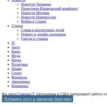
Новости Украины
Палестино-Израильский конфликт
Новости Москвы
Новости Новороссии
Война в Сирии
Статьи
Семья и воспитание детей
Ремонт и дизайн интерьера
Города и страны
IT
Авто
Кино
Мода
Наука
Политика
Право
Спорт
Финансы
Экономика
Криминал
Вы здесь:
Главная
IT
Автосалоны в США прекращают работу по
Добавить пост в закладки браузера