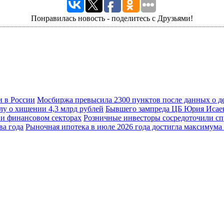
Понравилась новость - поделитесь с Друзьями!
Мосбиржа превысила 2300 пунктов после данных о д
Бывшего зампреда ЦБ Юрия Исаева
Розничные инвесторы сосредоточили сп
Рыночная ипотека в июле 2026 года достигла максимума 