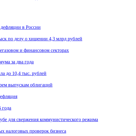
 дефляции в России
ск по делу о хищении 4,3 млрд рублей
егазовом и финансовом секторах
мума за два года
а до 10,4 тыс. рублей
ырем выпускам облигаций
дефляция
 года
убе для свержения коммунистического режима
ых налоговых проверок бизнеса