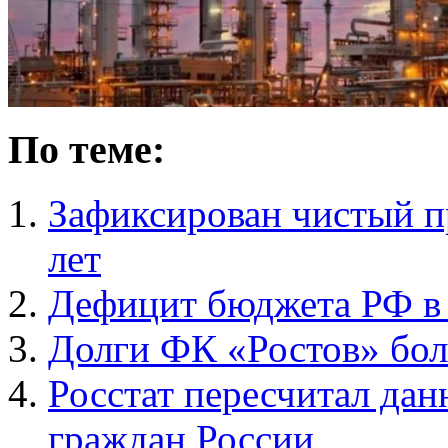
По теме:
Зафиксирован чистый пр
лет
Дефицит бюджета РФ в 
Долги ФК «Ростов» бол
Росстат пересчитал дан
граждан России