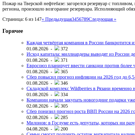
Пожар на Тверской нефтебазе: загорелся резервуар с топливом
региона, произошло возгорание резервуара. Исполняющий обя
Страница: 6 из 147
« Предыдущая
3
4
5
6
7
8
9
Следующая »
Горячее
Каждая четвёртая компания в России банкротится и
01.08.2026 -
372
Исход капитала: миллиардеры выводят из России д
01.08.2026 -
371
Евросоюз планирует ввести санкции против более ч
01.08.2026 -
365
Сбер повысил прогноз инфляции на 2026 год до 6,
01.08.2026 -
346
Складской комплекс Wildberries в Рязани временно н
01.08.2026 -
334
Компании начали закупать новогодние подарки уже 
02.08.2026 -
305
Сбер понизил прогноз роста ВВП России на 2026 г
02.08.2026 -
285
Милонов: в Госдуме есть депутаты, которых ни разу
04.08.2026 -
200
Семьи смогут получить остаток маткапитала наличн