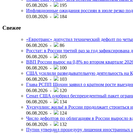
05.08.2026 -
195
Инфляционные ожидания россиян в июле резко под
03.08.2026 -
184
Свежее
«Евротранс» допустил технический дефолт по чет
06.08.2026 -
86
Росстат: в России третий раз за год зафиксирована 
06.08.2026 -
105
ВВП России вырос на 0,8% во втором квартале 2026
06.08.2026 -
100
США усилили разведывательную деятельность на К
06.08.2026 -
103
Глава РСПП Шохин заявил о кратном росте выездн
06.08.2026 -
120
Сенат США одобрил беспрецедентный пакет огран
06.08.2026 -
134
Хуснуллин: жильё в России продолжает строиться и
06.08.2026 -
124
Число дефолтов по облигациям в России выросло вд
06.08.2026 -
132
Путин утвердил процедуру лишения иностранных и