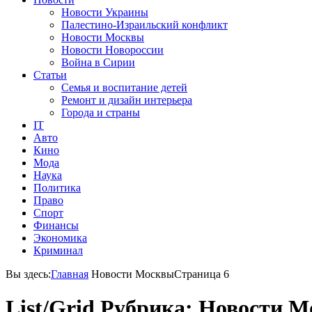
Новости Украины
Палестино-Израильский конфликт
Новости Москвы
Новости Новороссии
Война в Сирии
Статьи
Семья и воспитание детей
Ремонт и дизайн интерьера
Города и страны
IT
Авто
Кино
Мода
Наука
Политика
Право
Спорт
Финансы
Экономика
Криминал
Вы здесь:
Главная
Новости Москвы
Страница 6
List/Grid
Рубрика: Новости 