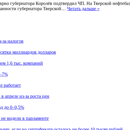
, врио губернатора Королёв подтвердил ЧП. На Тверской нефтеб
занности губернатора Тверской…
Читать дальше »
з-за налогов
есятки миллиардов долларов
ем 1,6 тыс. компаний
5–7%
е работает
в апреле из-за роста цен
од до 0–0,5%
 не видели в парламенте
ыми, если на сертификате осталось не более 10 тысяч рублей