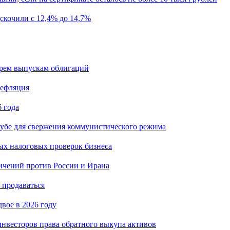
скочили с 12,4% до 14,7%
ырем выпускам облигаций
дефляция
 года
убе для свержения коммунистического режима
ых налоговых проверок бизнеса
ичений против России и Ирана
 продаваться
вое в 2026 году
нвесторов права обратного выкупа активов