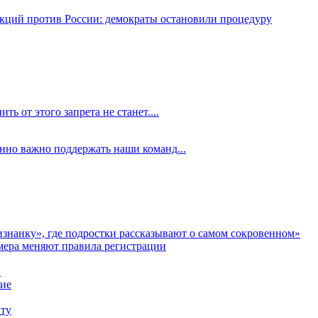
кций против России: демократы остановили процедуру
ть от этого запрета не станет....
енно важно поддержать наши команд...
аизнанку», где подростки рассказывают о самом сокровенном»
мера меняют правила регистрации
и
ние
иту