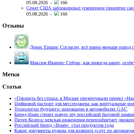
05.08.2026 -
166
Сенат США заблокировал ускоренное принятие сан
05.08.2026 -
160
Отзывы
Денис Ершов:
Согласен, всё равно меньше народ пи
Максим Иванин:
Сейчас, как никогда ранее, особ
Метки
Статьи
«Говорить без страха: в Москве презентовали проект «Н
Цифровой паспорт для мессенджера: как виртуальные но
Технологии будущего: инновации в автомобилях GAC
Бренд ifoam строит новую эру российской бытовой хими
Питер Колеса: невская инженерия переизобретает движе
Российский бренд «Ifoam» стал продуктом года
Какие документы нужны для возврата услуг по автокред