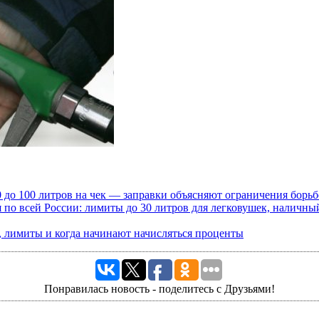
 до 100 литров на чек — заправки объясняют ограничения борь
я по всей России: лимиты до 30 литров для легковушек, наличны
, лимиты и когда начинают начисляться проценты
Понравилась новость - поделитесь с Друзьями!