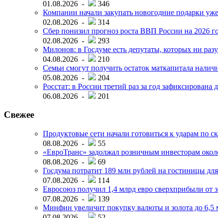
01.08.2026 -
346
Компании начали закупать новогодние подарки уже 
02.08.2026 -
314
Сбер понизил прогноз роста ВВП России на 2026 г
02.08.2026 -
293
Милонов: в Госдуме есть депутаты, которых ни разу
04.08.2026 -
210
Семьи смогут получить остаток маткапитала наличн
05.08.2026 -
204
Росстат: в России третий раз за год зафиксирована 
06.08.2026 -
201
Свежее
Продуктовые сети начали готовиться к ударам по с
08.08.2026 -
55
«ЕвроТранс» задолжал розничным инвесторам окол
08.08.2026 -
69
Госдума потратит 189 млн рублей на гостиницы дл
07.08.2026 -
114
Евросоюз получил 1,4 млрд евро сверхприбыли от 
07.08.2026 -
139
Минфин увеличит покупку валюты и золота до 6,5 м
07.08.2026 -
52