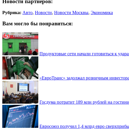
Новости партнеров:
Рубрика:
Авто
,
Новости
,
Новости Москвы
,
Экономика
Вам могло бы понравиться:
Продуктовые сети начали готовиться к удара
«ЕвроТранс» задолжал розничным инвестор
Госдума потратит 189 млн рублей на гостин
Евросоюз получил 1,4 млрд евро сверхприб