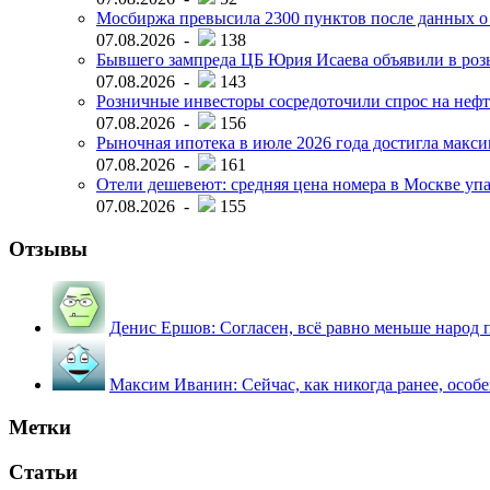
Мосбиржа превысила 2300 пунктов после данных о
07.08.2026 -
138
Бывшего зампреда ЦБ Юрия Исаева объявили в розы
07.08.2026 -
143
Розничные инвесторы сосредоточили спрос на нефт
07.08.2026 -
156
Рыночная ипотека в июле 2026 года достигла макси
07.08.2026 -
161
Отели дешевеют: средняя цена номера в Москве упал
07.08.2026 -
155
Отзывы
Денис Ершов:
Согласен, всё равно меньше народ пи
Максим Иванин:
Сейчас, как никогда ранее, особ
Метки
Статьи