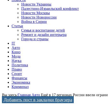
Новости Украины
Палестино-Израильский конфликт
Новости Москвы
Новости Новороссии
Война в Сирии
Статьи
Семья и воспитание детей
Ремонт и дизайн интерьера
Города и страны
IT
Авто
Кино
Мода
Наука
Политика
Право
Спорт
Финансы
Экономика
Криминал
Вы здесь:
Главная
Авто
Ещё в 17 регионах России ввели огран
Добавить пост в закладки браузера