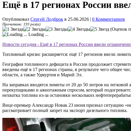
Ещё в 17 регионах России вве
Опубликовал
Сергей Лодброк
в 25.06.2026
|
0 Комментариев
Прочитано: 193 раз(а)
(Оценок п
Loading ...
Новости сегодня - Ещё в 17 регионах России ввели ограничени
Топливный кризис расширяется: ещё 17 регионов ввели лимиты
География топливного дефицита в России продолжает стремите
введены ещё в 17 регионах страны, в результате чего общее чи
области, а также Удмуртия и Марий Эл.
На заправках вводятся лимиты от 20 до 50 литров на легковой
перекупщиками и ажиотажным спросом, который подогреваетс
нехватка топлива из-за остановки нескольких нефтеперерабат
Вице-премьер Александр Новак 23 июня признал ситуацию «непр
рассматривает полный запрет на экспорт дизельного топлива.