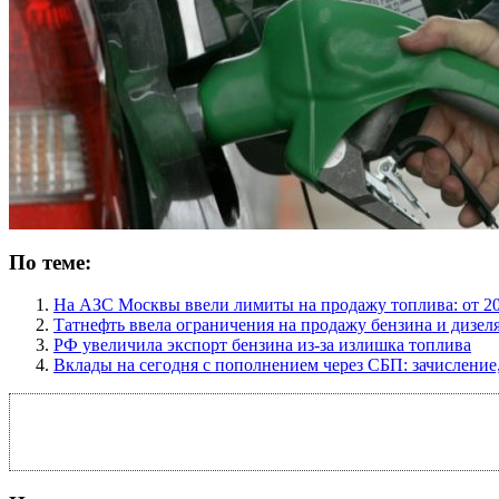
По теме:
На АЗС Москвы ввели лимиты на продажу топлива: от 20
Татнефть ввела ограничения на продажу бензина и дизел
РФ увеличила экспорт бензина из-за излишка топлива
Вклады на сегодня с пополнением через СБП: зачисление