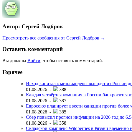
Автор: Сергей Лодброк
Просмотреть все сообщения от Сергей Лодброк →
Оставить комментарий
Вы должны
Войти
, чтобы оставить комментарий.
Горячее
Исход капитала: миллиардеры выводят из России д
01.08.2026 -
388
Каждая четвёртая компания в России банкротится и
01.08.2026 -
387
Евросоюз планирует ввести санкции против более ч
01.08.2026 -
385
Сбер повысил прогноз инфляции на 2026 год до 6,
01.08.2026 -
358
Складской комплекс Wildberries в Рязани временно н