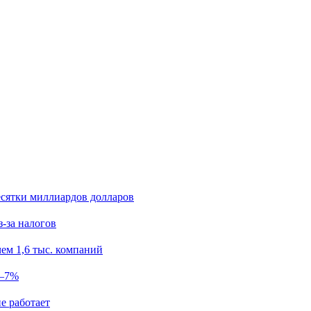
есятки миллиардов долларов
з-за налогов
ем 1,6 тыс. компаний
5–7%
е работает