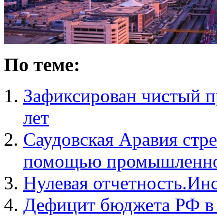
По теме:
Зафиксирован чистый пр
лет
Саудовская Аравия стре
помощью промышленн
Нулевая отчетность.Ин
Дефицит бюджета РФ в 