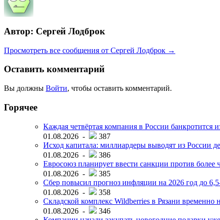
Автор: Сергей Лодброк
Просмотреть все сообщения от Сергей Лодброк →
Оставить комментарий
Вы должны
Войти
, чтобы оставить комментарий.
Горячее
Каждая четвёртая компания в России банкротится и
01.08.2026 -
387
Исход капитала: миллиардеры выводят из России д
01.08.2026 -
386
Евросоюз планирует ввести санкции против более ч
01.08.2026 -
385
Сбер повысил прогноз инфляции на 2026 год до 6,
01.08.2026 -
358
Складской комплекс Wildberries в Рязани временно н
01.08.2026 -
346
Компании начали закупать новогодние подарки уже 