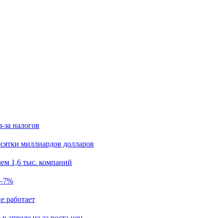
з-за налогов
есятки миллиардов долларов
ем 1,6 тыс. компаний
5–7%
е работает
в апреле из-за роста цен