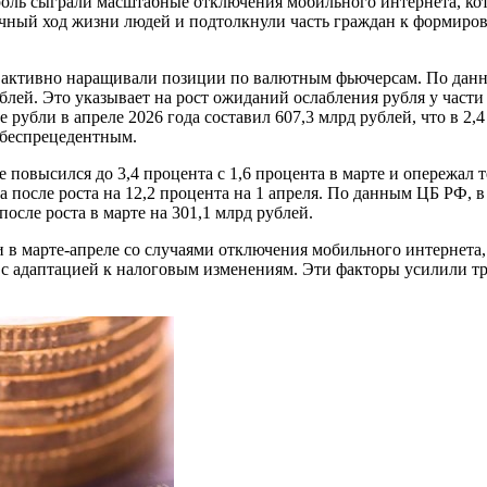
 роль сыграли масштабные отключения мобильного интернета, ко
ный ход жизни людей и подтолкнули часть граждан к формиров
 активно наращивали позиции по валютным фьючерсам. По дан
блей. Это указывает на рост ожиданий ослабления рубля у части
убли в апреле 2026 года составил 607,3 млрд рублей, что в 2,4 
 беспрецедентным.
повысился до 3,4 процента с 1,6 процента в марте и опережал 
а после роста на 12,2 процента на 1 апреля. По данным ЦБ РФ, 
после роста в марте на 301,1 млрд рублей.
и в марте-апреле со случаями отключения мобильного интернета
е с адаптацией к налоговым изменениям. Эти факторы усилили т