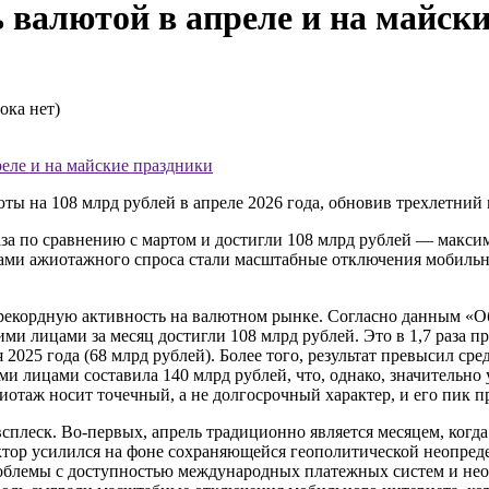
 валютой в апреле и на майск
ока нет)
реле и на майские праздники
ты на 108 млрд рублей в апреле 2026 года, обновив трехлетний
а по сравнению с мартом и достигли 108 млрд рублей — максиму
ми ажиотажного спроса стали масштабные отключения мобильног
 рекордную активность на валютном рынке. Согласно данным «
и лицами за месяц достигли 108 млрд рублей. Это в 1,7 раза пр
 2025 года (68 млрд рублей). Более того, результат превысил сре
и лицами составила 140 млрд рублей, что, однако, значительно 
жиотаж носит точечный, а не долгосрочный характер, и его пик 
плеск. Во-первых, апрель традиционно является месяцем, когда
актор усилился на фоне сохраняющейся геополитической неопред
проблемы с доступностью международных платежных систем и нео