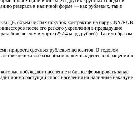
торые происходили в Москве и других крупных городах в
анию резервов в наличной форме — как рублевых, так и
ным ЦБ, объем чистых покупок контрактов на пару CNY/RUB
 инвесторов после его резкого укрепления в предыдущие
раза больше, чем в марте (257,4 млрд рублей). Таким образом,
темп прироста срочных рублевых депозитов. В годовом
в составе денежной базы объем наличных денег в обращении в
, которые побуждают население и бизнес формировать запас
радиционно растущий спрос населения на наличные накануне