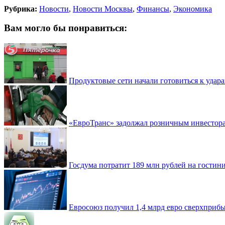
Рубрика:
Новости
,
Новости Москвы
,
Финансы
,
Экономика
Вам могло бы понравиться:
Продуктовые сети начали готовиться к удара
«ЕвроТранс» задолжал розничным инвестор
Госдума потратит 189 млн рублей на гостин
Евросоюз получил 1,4 млрд евро сверхприб