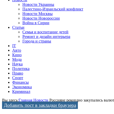
Новости Украины
Палестино-Израильский конфликт
Новости Москвы
Новости Новороссии
Война в Сирии
Статьи
Семья и воспитание детей
Ремонт и дизайн интерьера
Города и страны
IT
Авто
Кино
Мода
Наука
Политика
Право
Спорт
Финансы
Экономика
Криминал
Вы здесь:
Главная
Новости
Россияне рекордно закупались валют
Добавить пост в закладки браузера