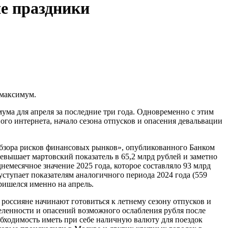
ие праздники
 максимум.
ма для апреля за последние три года. Одновременно с этим
о интернета, начало сезона отпусков и опасения девальвации
Обзора рисков финансовых рынков», опубликованного Банком
евышает мартовский показатель в 65,2 млрд рублей и заметно
днемесячное значение 2025 года, которое составляло 93 млрд
уступает показателям аналогичного периода 2024 года (559
пришелся именно на апрель.
 россияне начинают готовиться к летнему сезону отпусков и
еленности и опасений возможного ослабления рубля после
бходимость иметь при себе наличную валюту для поездок