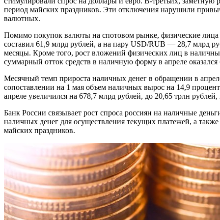
стимулировали спрос на доллары и евро. В-третьих, заметную
период майских праздников. Эти отключения нарушили привыч
валютных.
Помимо покупок валюты на спотовом рынке, физические лица
составил 61,9 млрд рублей, а на пару USD/RUB — 28,7 млрд ру
месяцы. Кроме того, рост вложений физических лиц в наличные р
суммарный отток средств в наличную форму в апреле оказался
Месячный темп прироста наличных денег в обращении в апреле 
сопоставлении на 1 мая объем наличных вырос на 14,9 процент
апреле увеличился на 678,7 млрд рублей, до 20,65 трлн рублей, 
Банк России связывает рост спроса россиян на наличные деньг
наличных денег для осуществления текущих платежей, а такж
майских праздников.