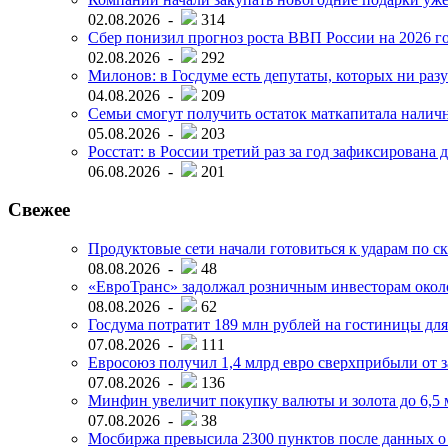
02.08.2026 -
314
Сбер понизил прогноз роста ВВП России на 2026 г
02.08.2026 -
292
Милонов: в Госдуме есть депутаты, которых ни разу
04.08.2026 -
209
Семьи смогут получить остаток маткапитала наличн
05.08.2026 -
203
Росстат: в России третий раз за год зафиксирована 
06.08.2026 -
201
Свежее
Продуктовые сети начали готовиться к ударам по с
08.08.2026 -
48
«ЕвроТранс» задолжал розничным инвесторам окол
08.08.2026 -
62
Госдума потратит 189 млн рублей на гостиницы дл
07.08.2026 -
111
Евросоюз получил 1,4 млрд евро сверхприбыли от 
07.08.2026 -
136
Минфин увеличит покупку валюты и золота до 6,5 м
07.08.2026 -
38
Мосбиржа превысила 2300 пунктов после данных о