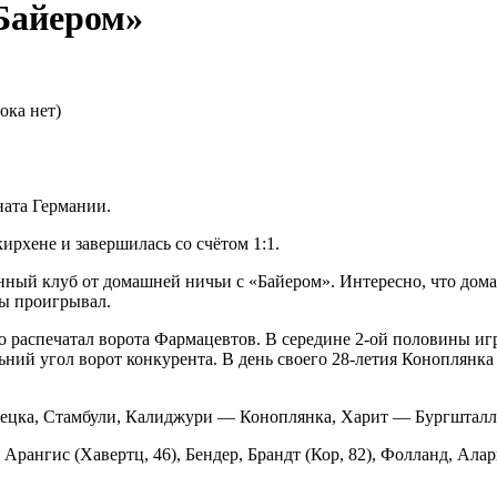
Байером»
ока нет)
ната Германии.
ирхене и завершилась со счётом 1:1.
ый клуб от домашней ничьи с «Байером». Интересно, что дома 
ды проигрывал.
о распечатал ворота Фармацевтов. В середине 2-ой половины и
льний угол ворот конкурента. В день своего 28-летия Коноплянка
ецка, Стамбули, Калиджури — Коноплянка, Харит — Бургшталл
, Арангис (Хавертц, 46), Бендер, Брандт (Кор, 82), Фолланд, Алар