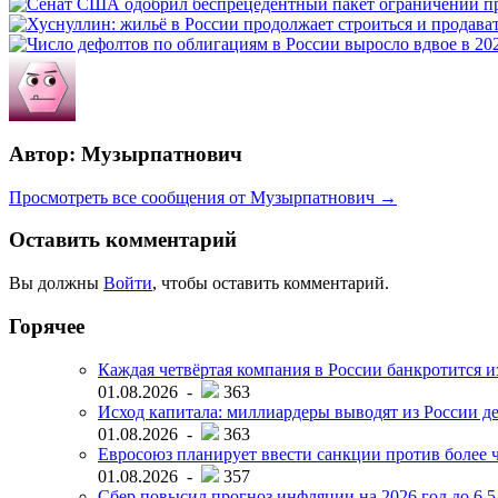
Автор: Музырпатнович
Просмотреть все сообщения от Музырпатнович →
Оставить комментарий
Вы должны
Войти
, чтобы оставить комментарий.
Горячее
Каждая четвёртая компания в России банкротится и
01.08.2026 -
363
Исход капитала: миллиардеры выводят из России д
01.08.2026 -
363
Евросоюз планирует ввести санкции против более ч
01.08.2026 -
357
Сбер повысил прогноз инфляции на 2026 год до 6,