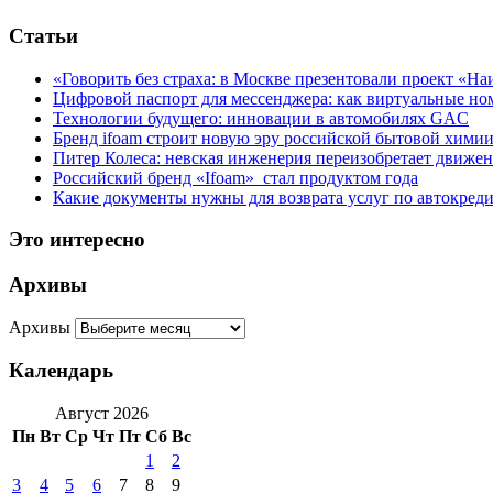
Статьи
«Говорить без страха: в Москве презентовали проект «Н
Цифровой паспорт для мессенджера: как виртуальные но
Технологии будущего: инновации в автомобилях GAC
Бренд ifoam строит новую эру российской бытовой хими
Питер Колеса: невская инженерия переизобретает движе
Российский бренд «Ifoam» стал продуктом года
Какие документы нужны для возврата услуг по автокред
Это интересно
Архивы
Архивы
Календарь
Август 2026
Пн
Вт
Ср
Чт
Пт
Сб
Вс
1
2
3
4
5
6
7
8
9