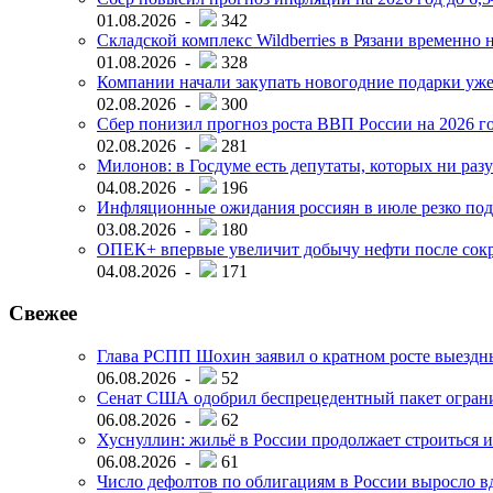
01.08.2026 -
342
Складской комплекс Wildberries в Рязани временно н
01.08.2026 -
328
Компании начали закупать новогодние подарки уже 
02.08.2026 -
300
Сбер понизил прогноз роста ВВП России на 2026 г
02.08.2026 -
281
Милонов: в Госдуме есть депутаты, которых ни разу
04.08.2026 -
196
Инфляционные ожидания россиян в июле резко под
03.08.2026 -
180
ОПЕК+ впервые увеличит добычу нефти после сок
04.08.2026 -
171
Свежее
Глава РСПП Шохин заявил о кратном росте выездн
06.08.2026 -
52
Сенат США одобрил беспрецедентный пакет огран
06.08.2026 -
62
Хуснуллин: жильё в России продолжает строиться и
06.08.2026 -
61
Число дефолтов по облигациям в России выросло вд