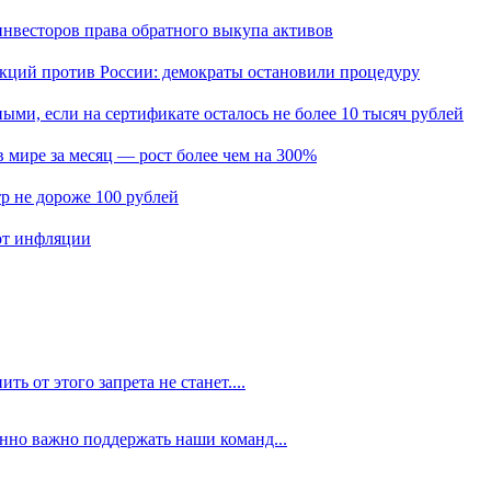
нвесторов права обратного выкупа активов
кций против России: демократы остановили процедуру
ыми, если на сертификате осталось не более 10 тысяч рублей
мире за месяц — рост более чем на 300%
р не дороже 100 рублей
 от инфляции
ть от этого запрета не станет....
енно важно поддержать наши команд...