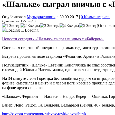
«Шальке» сыграл вничью с «
Опубликовал
Музырпатнович
в 30.09.2017
|
0 Комментариев
Прочитано: 155 раз(а)
(Оценок п
Loading ...
Новости сегодня - «Шальке» сыграл вничью с «Байером»
Состоялся стартовый поединок в рамках седьмого тура чемпио
Встреча прошла на поле стадиона «Фельтинс-Арена» в Гельзенк
Полузащитник «Шальке» Евгений Коноплянка не спас собственн
с командой Юлиана Нагельсманна, однако вот на выезде триж
На 34 минуте Леон Горетцка бесподобным ударом со штрафног
фланге, сместился в центр и с левой ноги красиво пробил в да
на фоне других игроков.
«Шальке»: Ферманн — Настасич, Налдо, Керер — Ощипка, Гор
Байер: Лено, Рецос, Та, Венделл, Бельараби (Бэйли, 46), Бендер
http://savtom.com/remont-rulevoy-reyki-novosibirsk