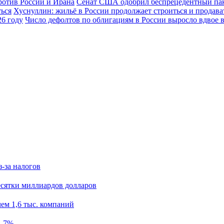
Сенат США одобрил беспрецедентный пак
Хуснуллин: жильё в России продолжает строиться и продава
Число дефолтов по облигациям в России выросло вдвое в
з-за налогов
есятки миллиардов долларов
ем 1,6 тыс. компаний
5–7%