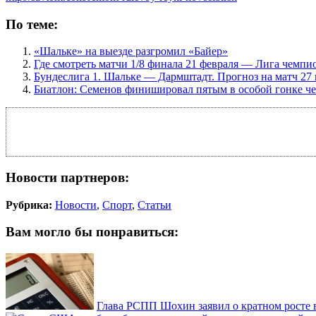
По теме:
«Шальке» на выезде разгромил «Байер»
Где смотреть матчи 1/8 финала 21 февраля — Лига чемпи
Бундеслига 1. Шальке — Дармштадт. Прогноз на матч 27 
Биатлон: Семенов финишировал пятым в особой гонке ч
Новости партнеров:
Рубрика:
Новости
,
Спорт
,
Статьи
Вам могло бы понравиться:
Глава РСПП Шохин заявил о кратном росте 