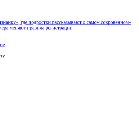
аизнанку», где подростки рассказывают о самом сокровенном»
мера меняют правила регистрации
и
ние
иту