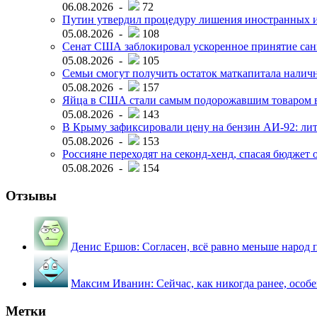
06.08.2026 -
72
Путин утвердил процедуру лишения иностранных и
05.08.2026 -
108
Сенат США заблокировал ускоренное принятие сан
05.08.2026 -
105
Семьи смогут получить остаток маткапитала наличн
05.08.2026 -
157
Яйца в США стали самым подорожавшим товаром в 
05.08.2026 -
143
В Крыму зафиксировали цену на бензин АИ-92: лит
05.08.2026 -
153
Россияне переходят на секонд-хенд, спасая бюджет
05.08.2026 -
154
Отзывы
Денис Ершов:
Согласен, всё равно меньше народ пи
Максим Иванин:
Сейчас, как никогда ранее, особ
Метки