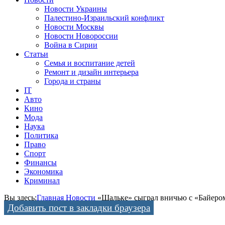
Новости Украины
Палестино-Израильский конфликт
Новости Москвы
Новости Новороссии
Война в Сирии
Статьи
Семья и воспитание детей
Ремонт и дизайн интерьера
Города и страны
IT
Авто
Кино
Мода
Наука
Политика
Право
Спорт
Финансы
Экономика
Криминал
Вы здесь:
Главная
Новости
«Шальке» сыграл вничью с «Байеро
Добавить пост в закладки браузера