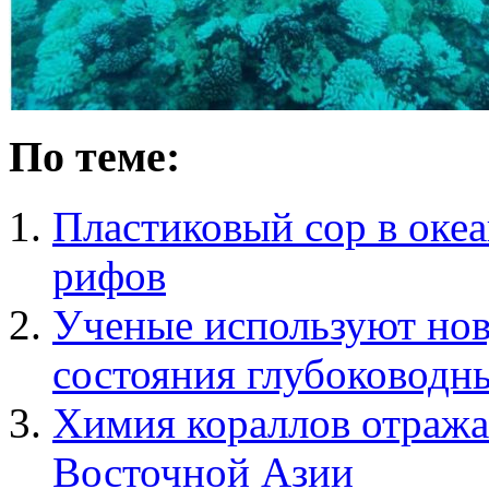
По теме:
Пластиковый сор в оке
рифов
Ученые используют нов
состояния глубоководн
Химия кораллов отража
Восточной Азии