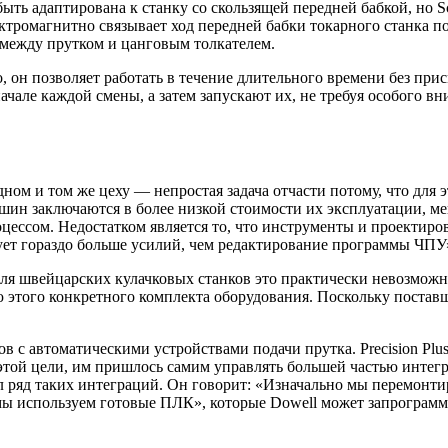
ть адаптирована к станку со скользящей передней бабкой, но Sc
ктромагнитно связывает ход передней бабки токарного станка по
 между прутком и цанговым толкателем.
н позволяет работать в течение длительного времени без присмот
ачале каждой смены, а затем запускают их, не требуя особого в
ном и том же цеху — непростая задача отчасти потому, что для 
ин заключаются в более низкой стоимости их эксплуатации, м
цессом. Недостатком является то, что инструменты и проектиров
ует гораздо больше усилий, чем редактирование программы ЧПУ
ля швейцарских кулачковых станков это практически невозможно
этого конкретного комплекта оборудования. Поскольку поставщи
с автоматическими устройствами подачи прутка. Precision Plus 
я этой цели, им пришлось самим управлять большей частью инте
вал ряд таких интеграций. Он говорит: «Изначально мы перемонт
 мы используем готовые ПЛК», которые Dowell может запрограмм