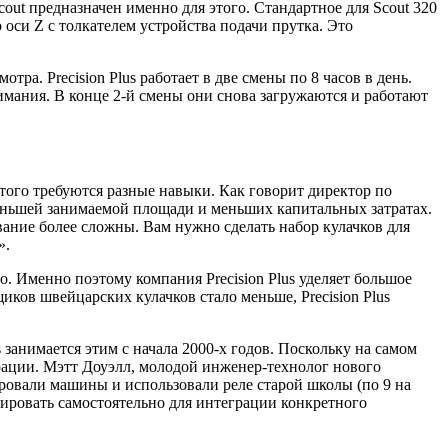
out предназначен именно для этого. Стандартное для Scout 320
 оси Z с толкателем устройства подачи прутка. Это
ра. Precision Plus работает в две смены по 8 часов в день.
нимания. В конце 2-й смены они снова загружаются и работают
этого требуются разные навыки. Как говорит директор по
еньшей занимаемой площади и меньших капитальных затратах.
ание более сложны. Вам нужно сделать набор кулачков для
».
. Именно поэтому компания Precision Plus уделяет большое
ков швейцарских кулачков стало меньше, Precision Plus
занимается этим с начала 2000-х годов. Поскольку на самом
грации. Мэтт Доуэлл, молодой инженер-технолог нового
ировали машины и использовали реле старой школы (по 9 на
ировать самостоятельно для интеграции конкретного