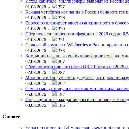
Исход капитала: миллиардеры выводят из России д
01.08.2026 -
377
Каждая четвёртая компания в России банкротится и
01.08.2026 -
376
Евросоюз планирует ввести санкции против более ч
01.08.2026 -
370
Сбер повысил прогноз инфляции на 2026 год до 6,
01.08.2026 -
351
Складской комплекс Wildberries в Рязани временно н
01.08.2026 -
338
Компании начали закупать новогодние подарки уже 
02.08.2026 -
307
Сбер понизил прогноз роста ВВП России на 2026 г
02.08.2026 -
287
Милонов: в Госдуме есть депутаты, которых ни разу
04.08.2026 -
202
Семьи смогут получить остаток маткапитала наличн
05.08.2026 -
197
Инфляционные ожидания россиян в июле резко под
03.08.2026 -
186
Свежее
Евросоюз получил 1,4 млрд евро сверхприбыли от 