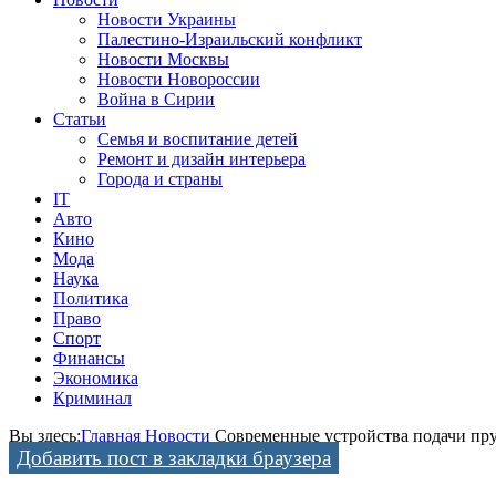
Новости Украины
Палестино-Израильский конфликт
Новости Москвы
Новости Новороссии
Война в Сирии
Статьи
Семья и воспитание детей
Ремонт и дизайн интерьера
Города и страны
IT
Авто
Кино
Мода
Наука
Политика
Право
Спорт
Финансы
Экономика
Криминал
Вы здесь:
Главная
Новости
Современные устройства подачи пру
Добавить пост в закладки браузера