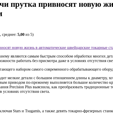
чи прутка привносят новую жи
и
, среднее:
5,00
из 5)
вносят новую жизнь в автоматические швейцарские токарные ст
нему являются самым быстрым способом обработки многих детал
ожности работать без присмотра даже в условиях отсутствия све
агающего набором самого современного обрабатывающего обору
дит мелкие детали с большим отношением длины к диаметру, хо
чковым приводом по-прежнему выполняется большое количество 
ания Precision Plus выяснила, как преобразовать традиционные 
 условиях отсутствия света.
 включая Stars и Tsugamis, а также девять токарно-фрезерных ст