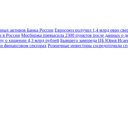
Евросоюз получил 1,4 млрд евро св
Мосбиржа превысила 2300 пунктов после данных о д
Бывшего зампреда ЦБ Юрия Исаева
Розничные инвесторы сосредоточили сп