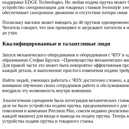
поддержке EDGE Technologies. Не любая подача прутка может бы
устройство синхронизации для токарных станков Swissstyle эле
обеспечивает синхронное движение и отсутствие потери связи
Поскольку магазин может вмещать до 40 прутков одновременно, о
Читатель говорит, что они проверяют и загружают питатели в н
до утра.
Квалифицированные и талантливые люди
Запуск механического оборудования и оборудования с ЧПУ в од
образованию Стефан Бруски: «Преимущества механических маш
Для правой части это может быть невероятно эффективным про
каждой детали, и выполнение простого изменения подачи треб
Найти людей, умеющих работать с ЧПУ, достаточно сложно, а д
внимание обучению своих сотрудников работе и обслуживанию 
внедрила эту возможность внутри компании.
Аналогичным сценарием была интеграция механических станков 
деле не было устройства подачи прутка, предназначенного дл
поколения в компании Precision Plus, совсем недавно реализо
каждой машине) для ввода и вывода на подачу прутка. Теперь
устройства подачи прутка и токарного станка.