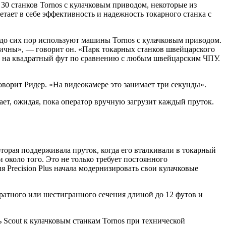
30 станков Tornos с кулачковым приводом, некоторые из
тает в себе эффективность и надежность токарного станка с
до сих пор используют машины Tornos с кулачковым приводом.
ичны», — говорит он. «Парк токарных станков швейцарского
ь на квадратный фут по сравнению с любым швейцарским ЧПУ.
оворит Ридер. «На видеокамере это занимает три секунды».
ает, ожидая, пока оператор вручную загрузит каждый пруток.
торая поддерживала пруток, когда его вталкивали в токарный
 около того. Это не только требует постоянного
я Precision Plus начала модернизировать свои кулачковые
дратного или шестигранного сечения длиной до 12 футов и
ь Scout к кулачковым станкам Tornos при технической