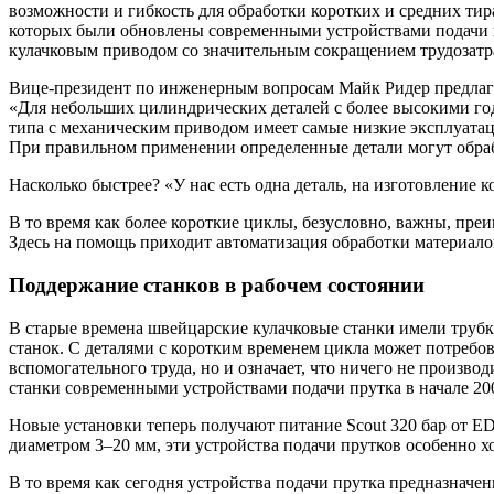
возможности и гибкость для обработки коротких и средних тир
которых были обновлены современными устройствами подачи пр
кулачковым приводом со значительным сокращением трудозатра
Вице-президент по инженерным вопросам Майк Ридер предлага
«Для небольших цилиндрических деталей с более высокими го
типа с механическим приводом имеет самые низкие эксплуат
При правильном применении определенные детали могут обраб
Насколько быстрее? «У нас есть одна деталь, на изготовление 
В то время как более короткие циклы, безусловно, важны, пре
Здесь на помощь приходит автоматизация обработки материало
Поддержание станков в рабочем состоянии
В старые времена швейцарские кулачковые станки имели трубк
станок. С деталями с коротким временем цикла может потребов
вспомогательного труда, но и означает, что ничего не произво
станки современными устройствами подачи прутка в начале 200
Новые установки теперь получают питание Scout 320 бар от ED
диаметром 3–20 мм, эти устройства подачи прутков особенно 
В то время как сегодня устройства подачи прутка предназначены