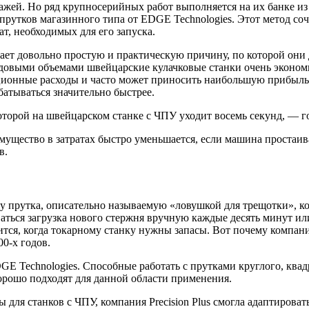
ажей. Но ряд крупносерийных работ выполняется на их банке из 
утков магазинного типа от EDGE Technologies. Этот метод соче
т, необходимых для его запуска.
ет довольно простую и практическую причину, по которой они 
довыми объемами швейцарские кулачковые станки очень эконом
ационные расходы и часто может приносить наибольшую прибыл
атываться значительно быстрее.
которой на швейцарском станке с ЧПУ уходит восемь секунд, — г
имущество в затратах быстро уменьшается, если машина простаив
в.
у прутка, описательно называемую «ловушкой для трещотки», ко
аться загрузка нового стержня вручную каждые десять минут или
дится, когда токарному станку нужны запасы. Вот почему компани
0-х годов.
GE Technologies. Способные работать с прутками круглого, ква
хорошо подходят для данной области применения.
 для станков с ЧПУ, компания Precision Plus смогла адаптироват